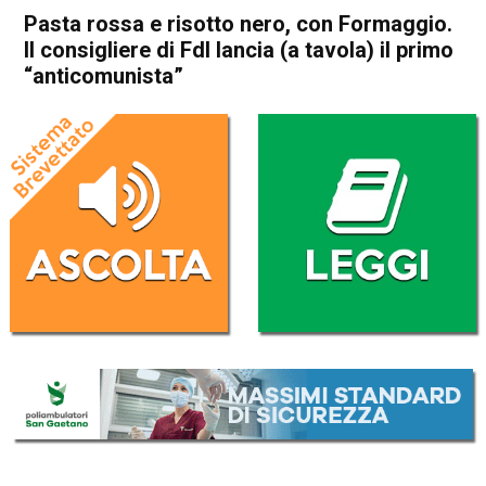
Pasta rossa e risotto nero, con Formaggio.
Il consigliere di FdI lancia (a tavola) il primo
“anticomunista”
Home
Veneto
Attualità
In Evidenza
Veneto
Pasta rossa e risotto nero,
con Formaggio. Il consigliere
di FdI lancia (a tavola) il
primo “anticomunista”
Da
Omar Dal Maso
28 Luglio 2025
(aggiornato il
28 Luglio 2025 16:00
)