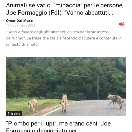
Animali selvatici “minaccia” per le persone,
Joe Formaggio (FdI): “Vanno abbattuti...
Omar Dal Maso
-
15 Novembre 2022
"Sono a favore degli abbattimenti a vista per la sicurezza
dell’uomo". La frase che sta già facendo discutere è contenuta in
un testo diramato...
Trissino
“Piombo per i lupi”, ma erano cani. Joe
Formaggio denunciato per...