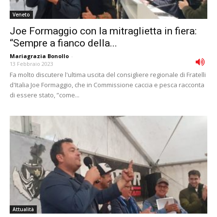
Veneto
Joe Formaggio con la mitraglietta in fiera:
“Sempre a fianco della...
Mariagrazia Bonollo
-
13 Febbraio 2023
Fa molto discutere l'ultima uscita del consigliere regionale di Fratelli
d'Italia Joe Formaggio, che in Commissione caccia e pesca racconta
di essere stato, ”come...
Attualità