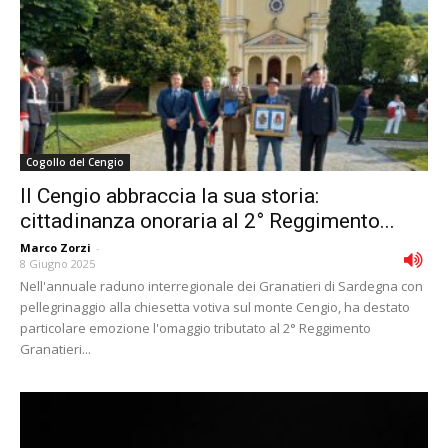
Cogollo del Cengio
Il Cengio abbraccia la sua storia:
cittadinanza onoraria al 2° Reggimento...
Marco Zorzi
-
8 Giugno 2025
Nell'annuale raduno interregionale dei Granatieri di Sardegna con
pellegrinaggio alla chiesetta votiva sul monte Cengio, ha destato
particolare emozione l'omaggio tributato al 2° Reggimento
Granatieri...