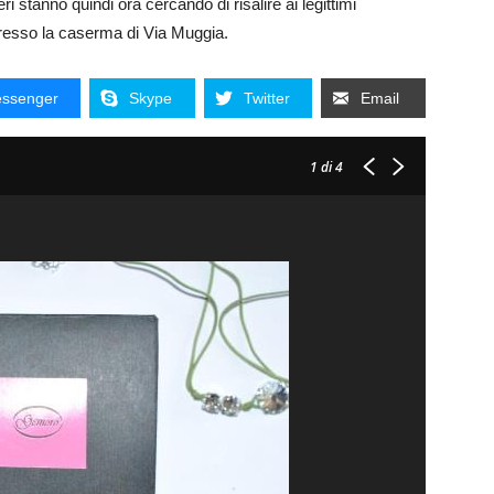
i stanno quindi ora cercando di risalire ai legittimi
presso la caserma di Via Muggia.
ssenger
Skype
Twitter
Email
1
di 4