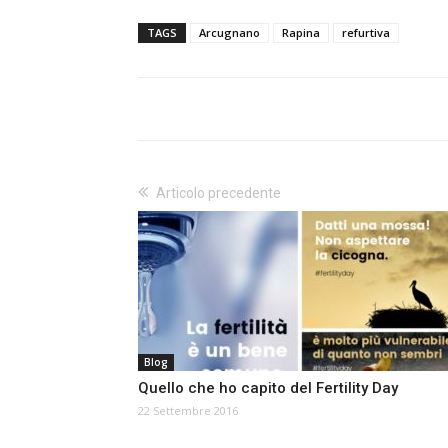
TAGS
Arcugnano
Rapina
refurtiva
Articolo precedente
Blog
Quello che ho capito del Fertility Day
22 Settembre 2016