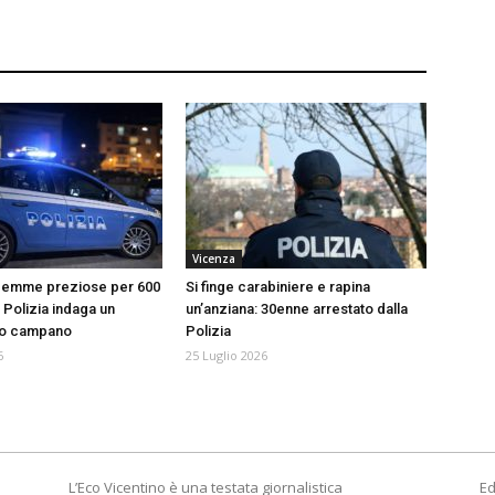
Vicenza
 gemme preziose per 600
Si finge carabiniere e rapina
a Polizia indaga un
un’anziana: 30enne arrestato dalla
to campano
Polizia
6
25 Luglio 2026
L’Eco Vicentino è una testata giornalistica
Ed