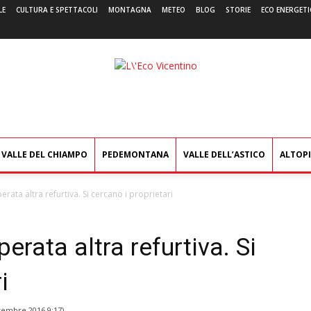
LE
CULTURA E SPETTACOLI
MONTAGNA
METEO
BLOG
STORIE
ECO ENERGETI
L'Eco
Vicentino
VALLE DEL CHIAMPO
PEDEMONTANA
VALLE DELL’ASTICO
ALTOP
perata altra refurtiva. Si cercano i proprietari
perata altra refurtiva. Si
i
tembre 2016 9:17
)