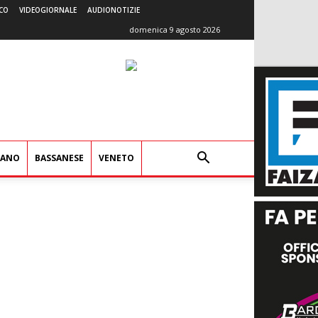
CO
VIDEOGIORNALE
AUDIONOTIZIE
domenica 9 agosto 2026
IANO
BASSANESE
VENETO