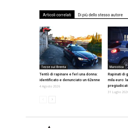
Articoli correlati
Di più dello stesso autore
Tezze sul Brenta
Marostica
Tentò di rapinare e ferì una donna:
Rapinati di
identificato e denunciato un 62enne
mila euro: l
pregiudica
4 Agosto 2026
31 Luglio 202