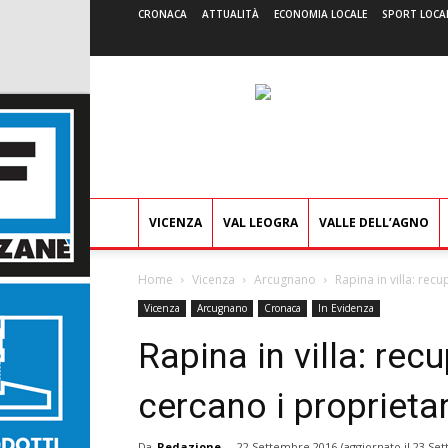
CRONACA
ATTUALITÀ
ECONOMIA LOCALE
SPORT LOCA
VICENZA
VAL LEOGRA
VALLE DELL’AGNO
Home
Vicenza
Arcugnano
Rapina in villa: recu
Vicenza
Arcugnano
Cronaca
In Evidenza
Rapina in villa: recu
cercano i proprietar
Da
Redazione
-
22 Settembre 2016
(aggiornato il
23 Set