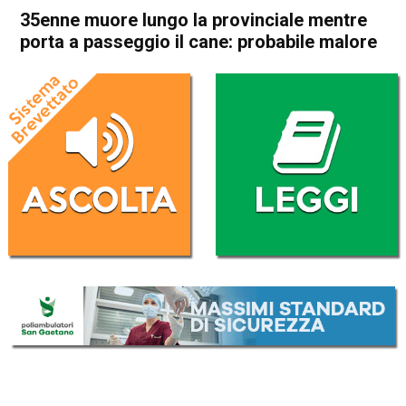
35enne muore lungo la provinciale mentre
porta a passeggio il cane: probabile malore
Home
Vicenza
Costabissara
Vicenza
Costabissara
Cronaca
In Evidenza
35enne muore lungo la
provinciale mentre porta a
passeggio il cane: probabile
malore
Da
Mariagrazia Bonollo
15 Gennaio 2025
(aggiornato il
16 Gennaio 2025 8:07
)