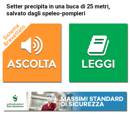
Setter precipita in una buca di 25 metri,
salvato dagli speleo-pompieri
Home
Vicenza
Creazzo
Vicenza
Creazzo
Cronaca
In Evidenza
Setter precipita in una buca di
25 metri, salvato dagli
speleo-pompieri
Da
Redazione
28 Ottobre 2017
(aggiornato il
28 Ottobre 2017 18:32
)
ASCOLTA L'AUDIO