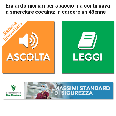
Era ai domiciliari per spaccio ma continuava
a smerciare cocaina: in carcere un 43enne
Home
Vicenza
Dueville
Cronaca
Vicenza
Dueville
In Evidenza
Era ai domiciliari per spaccio
ma continuava a smerciare
cocaina: in carcere un
43enne
Da
Mariagrazia Bonollo
6 Aprile 2022
(aggiornato il
6 Aprile 2022 18:40
)