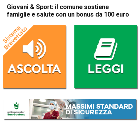
Giovani & Sport: il comune sostiene
famiglie e salute con un bonus da 100 euro
Home
Vicenza
Dueville
Attualità
Vicenza
Dueville
In Evidenza
Giovani & Sport: il comune
sostiene famiglie e salute
con un bonus da 100 euro
Da
Redazione
24 Ottobre 2018
(aggiornato il
24 Ottobre 2018 17:16
)
ASCOLTA L'AUDIO