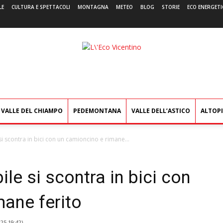
LE
CULTURA E SPETTACOLI
MONTAGNA
METEO
BLOG
STORIE
ECO ENERGETI
L'Eco
Vicentino
VALLE DEL CHIAMPO
PEDEMONTANA
VALLE DELL’ASTICO
ALTOP
si scontra in bici con un camioncino e rimane...
ile si scontra in bici con
mane ferito
25 19:42
)