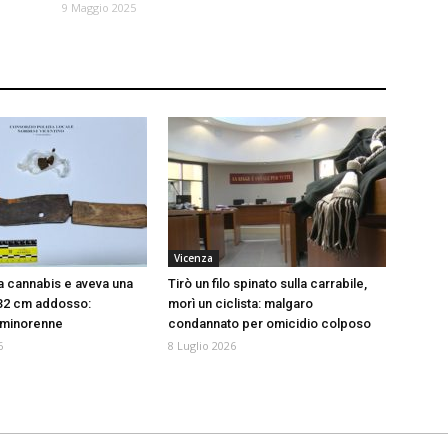
9 Maggio 2025
Vicenza
 cannabis e aveva una
Tirò un filo spinato sulla carrabile,
 32 cm addosso:
morì un ciclista: malgaro
 minorenne
condannato per omicidio colposo
6
8 Luglio 2026