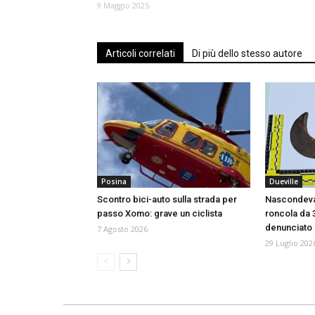
9 Maggio 2025
Articoli correlati
Di più dello stesso autore
Posina
Dueville
Scontro bici-auto sulla strada per
Nascondeva
passo Xomo: grave un ciclista
roncola da
denunciato
7 Agosto 2026
29 Luglio 202