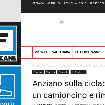
CRONACA
ATTUALITÀ
ECONOMIA LOCALE
SPORT LOCA
VICENZA
VAL LEOGRA
VALLE DELL’AGNO
Home
Vicenza
Dueville
Anziano sulla ciclabile 
Cronaca
Vicenza
Dueville
In Evidenza
Anziano sulla ciclab
un camioncino e ri
Da
Redazione
-
9 Maggio 2025
(aggiornato il
9 Maggio 20