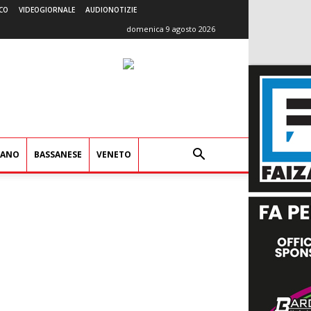
CO
VIDEOGIORNALE
AUDIONOTIZIE
domenica 9 agosto 2026
IANO
BASSANESE
VENETO