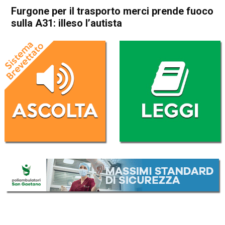
Furgone per il trasporto merci prende fuoco
sulla A31: illeso l’autista
Home
Vicenza
Cronaca
In Evidenza
Vicenza
Furgone per il trasporto
merci prende fuoco sulla
A31: illeso l’autista
Da
Redazione
7 Febbraio 2026
(aggiornato il
7 Febbraio 2026 18:22
)
ASCOLTA L'AUDIO