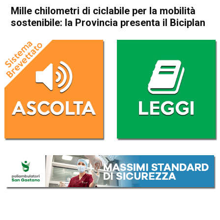
Mille chilometri di ciclabile per la mobilità
sostenibile: la Provincia presenta il Biciplan
Home
Vicenza
Attualità
In Evidenza
Vicenza
Mille chilometri di ciclabile
per la mobilità sostenibile: la
Provincia presenta il Biciplan
Da
Redazione
9 Giugno 2026
(aggiornato il
9 Giugno 2026 20:02
)
ASCOLTA L'AUDIO