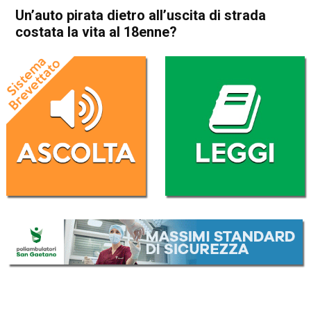
Un’auto pirata dietro all’uscita di strada
costata la vita al 18enne?
Home
Vicenza
Monteviale
Cronaca
In Evidenza
Vicenza
Monteviale
Un’auto pirata dietro all’uscita
di strada costata la vita al
18enne?
Da
Redazione
30 Giugno 2018
(aggiornato il
1 Luglio 2018 9:29
)
ASCOLTA L'AUDIO