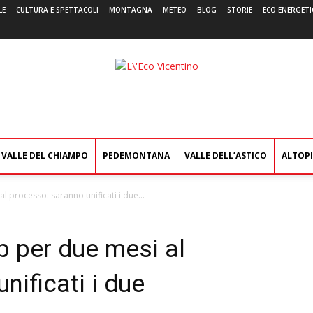
LE
CULTURA E SPETTACOLI
MONTAGNA
METEO
BLOG
STORIE
ECO ENERGETI
L'Eco
Vicentino
VALLE DEL CHIAMPO
PEDEMONTANA
VALLE DELL’ASTICO
ALTOP
l processo: saranno unificati i due...
p per due mesi al
nificati i due