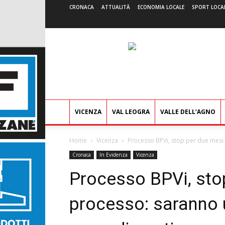
CRONACA
ATTUALITÀ
ECONOMIA LOCALE
SPORT LOCA
VICENZA
VAL LEOGRA
VALLE DELL’AGNO
Home
Vicenza
Processo BPVi, stop per due mesi a
Cronaca
In Evidenza
Vicenza
Processo BPVi, sto
processo: saranno u