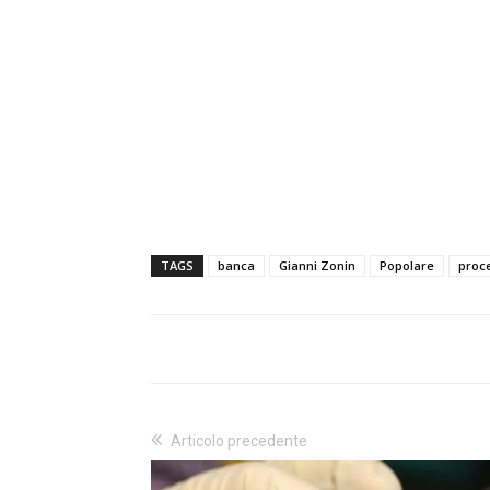
TAGS
banca
Gianni Zonin
Popolare
proc
Articolo precedente