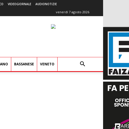
CO
VIDEOGIORNALE
AUDIONOTIZIE
venerdì 7 agosto 2026
IANO
BASSANESE
VENETO