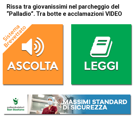
Rissa tra giovanissimi nel parcheggio del
“Palladio”. Tra botte e acclamazioni VIDEO
Home
Vicenza
Cronaca
In Evidenza
Vicenza
Rissa tra giovanissimi nel
parcheggio del “Palladio”. Tra
botte e acclamazioni VIDEO
Da
Redazione
22 Febbraio 2023
(aggiornato il
22 Febbraio 2023 12:28
)
ASCOLTA L'AUDIO