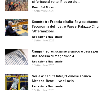
si ferisce al volto. Ricoverato...
Omar Dal Maso
-
1 Settembre 2025
Scontro tra Francia e Italia: Bayrou attacca
l’economia del nostro Paese. Palazzo Chigi:
“Affermazioni...
Redazione Nazionale
-
1 Settembre 2025
Campi Flegrei, sciame sismico e paura per
una scossa di magnitudo 4
Redazione Nazionale
-
1 Settembre 2025
Serie A: caduta Inter, l’Udinese sbanca il
Meazza. Bene Juve e Lazio
Redazione Nazionale
-
1 Settembre 2025