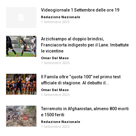
Videogiornale 1 Settembre delle ore 19
Redazione Nazionale
-
1 Settembre 2025
Arzichiampo al doppio brindisi,
Franciacorta indigesto per il Lane. Imbattute
le vicentine
Omar Dal Maso
-
1 Settembre 2025
Il Famila oltre “quota 100” nel primo test
ufficiale di stagione. Al debutto il...
Omar Dal Maso
-
1 Settembre 2025
Terremoto in Afghanistan, almeno 800 morti
e 1500 feriti
Redazione Nazionale
-
1 Settembre 2025