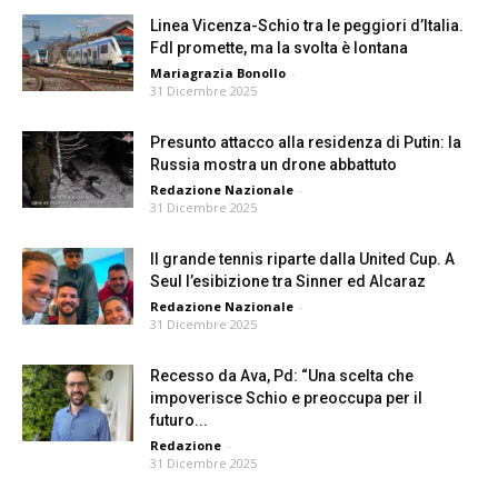
Linea Vicenza-Schio tra le peggiori d’Italia.
FdI promette, ma la svolta è lontana
Mariagrazia Bonollo
-
31 Dicembre 2025
Presunto attacco alla residenza di Putin: la
Russia mostra un drone abbattuto
Redazione Nazionale
-
31 Dicembre 2025
Il grande tennis riparte dalla United Cup. A
Seul l’esibizione tra Sinner ed Alcaraz
Redazione Nazionale
-
31 Dicembre 2025
Recesso da Ava, Pd: “Una scelta che
impoverisce Schio e preoccupa per il
futuro...
Redazione
-
31 Dicembre 2025