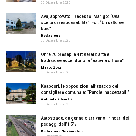
30 Dicembre 2025
Ava, approvato il recesso. Marigo: “Una
scelta di responsabilità”. Fdi: “Un salto nel
buio”
Redazione
-
30 Dicembre 2025
Oltre 70 presepi e 4 itinerari: arte e
tradizione accendono la “natività diffusa”
Marco Zorzi
-
30 Dicembre 2025
Kaabouri, le opposizioni all’attacco del
consigliere comunale: “Parole inaccettabili”
Gabriele Silvestri
-
30 Dicembre 2025
Autostrade, da gennaio arrivano i rincari dei
pedaggi dell’1,5%
Redazione Nazionale
-
30 Dicembre 2025