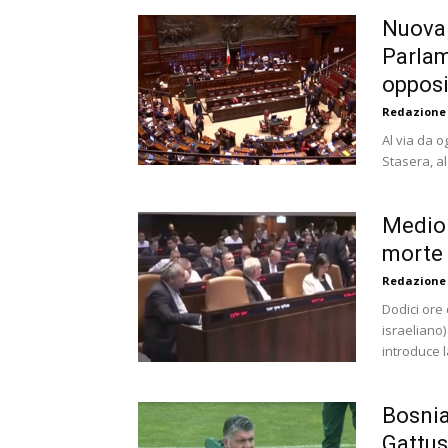
Nuova l
Parlam
oppos
Redazione
Al via da o
Stasera, al
Medio 
morte p
Redazione
Dodici ore 
israeliano)
introduce la
Bosnia-
Gattus