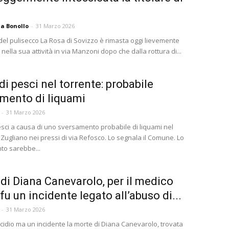
a Bonollo
-
31 Marzo 2026
 del pulisecco La Rosa di Sovizzo è rimasta oggi lievemente
 nella sua attività in via Manzoni dopo che dalla rottura di...
di pesci nel torrente: probabile
mento di liquami
-
31 Marzo 2026
esci a causa di uno sversamento probabile di liquami nel
 Zugliano nei pressi di via Refosco. Lo segnala il Comune. Lo
o sarebbe...
di Diana Canevarolo, per il medico
fu un incidente legato all’abuso di...
-
31 Marzo 2026
cidio ma un incidente la morte di Diana Canevarolo, trovata