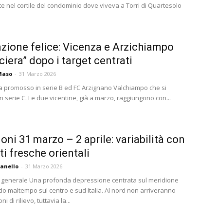
e nel cortile del condominio dove viveva a Torri di Quartesolo
zione felice: Vicenza e Arzichiampo
ciera” dopo i target centrati
Maso
-
31 Marzo 2026
za promosso in serie B ed FC Arzignano Valchiampo che si
 serie C. Le due vicentine, già a marzo, raggiungono con...
ioni 31 marzo – 2 aprile: variabilità con
ti fresche orientali
anello
-
31 Marzo 2026
 generale Una profonda depressione centrata sul meridione
do maltempo sul centro e sud Italia. Al nord non arriveranno
ni di rilievo, tuttavia la...