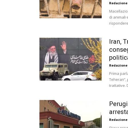
Redazione
Macellazio
di animali e
rispondere.
Iran, 
conseg
politic
Redazione
Prima parla
Teheran”, 
trattative. 
Perugi
arrest
Redazione
Stava prog