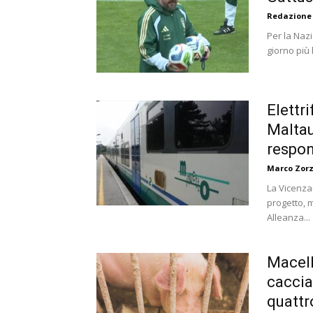
Redazione
Per la Nazi
giorno più 
Elettr
Maltau
respon
Marco Zorz
La Vicenza
progetto, 
Alleanza...
Macell
caccia
quattr