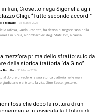
 in Iran, Crosetto nega Sigonella agli
alazzo Chigi: “Tutto secondo accordi”
 Nazionale
-
31 Marzo 2026
 della Difesa, Guido Crosetto, ha deciso di negare l’uso della
onella in Sicilia, a bombardieri degli Stati Uniti, a causa...
ra mezz’ora prima dello sfratto: suicida
lare della storica trattoria “da Gino”
a Bonollo
-
31 Marzo 2026
o al dolore di vedere la sua storica trattoria nelle mani
le giudiziario e si è tolto la vita. Gino Secco, gestore...
ioni tossiche dopo la rottura di un
leggermente intossicata la titolare di