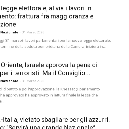
egge elettorale, al via i lavori in
ento: frattura fra maggioranza e
izione
 Nazionale
-
31 Marzo 2026
ggi (31 marzo) i lavori parlamentari per la nuova legge elettorale.
 termine della seduta pomeridiana della Camera, inizierà in...
Oriente, Israele approva la pena di
er i terroristi. Ma il Consiglio...
 Nazionale
-
31 Marzo 2026
di dibattito e poi l'approvazione: la Knesset (il parlamento
 ha approvato ha approvato in lettura finale la legge che
...
Italia, vietato sbagliare per gli azzurri.
o: “Servirà una grande Nazionale”