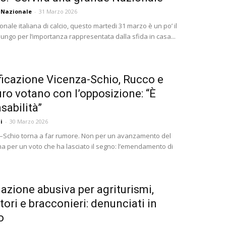
 Nazionale
-
31 Marzo 2026
onale italiana di calcio, questo martedi 31 marzo è un po’ il
lungo per l’importanza rappresentata dalla sfida in casa...
ificazione Vicenza-Schio, Rucco e
ro votano con l’opposizione: “È
sabilità”
i
-
30 Marzo 2026
–Schio torna a far rumore. Non per un avanzamento del
ma per un voto che ha lasciato il segno: l’emendamento di
azione abusiva per agriturismi,
tori e bracconieri: denunciati in
o