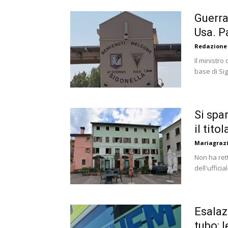
Guerra
Usa. P
Redazione
Il ministro
base di Sig
Si spa
il tito
Mariagrazi
Non ha rett
dell'ufficia
Esalaz
tubo: 