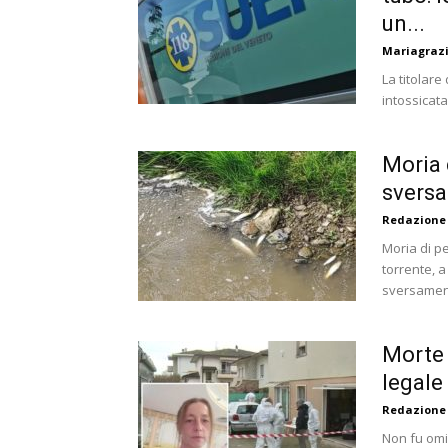
un...
Mariagrazi
La titolare
intossicata
Moria 
sversa
Redazione
Moria di p
torrente, a
sversament
Morte 
legale 
Redazione
Non fu omi