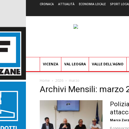
CRONACA
ATTUALITÀ
ECONOMIA LOCALE
SPORT LOCA
VICENZA
VAL LEOGRA
VALLE DELL’AGNO
Home
2026
marzo
Archivi Mensili: marzo
Polizi
attacc
Marco Zorz
Il consorzi