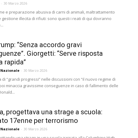
-
30 Marzo 2026
ne e preparazione abusiva di carni di animali, maltrattamento
 gestione illecita di rifiuti: sono questi i reati di qui dovranno
..
Trump: “Senza accordo gravi
uenze”. Giorgetti: “Serve risposta
a rapida”
 Nazionale
-
30 Marzo 2026
 di “grandi progressi” nelle discussioni con “il nuovo regime di
poi minaccia gravissime conseguenze in caso di fallimento delle
Donald...
a, progettava una strage a scuola:
ato 17enne per terrorismo
 Nazionale
-
30 Marzo 2026
ettando una strage in una scuola ispirata alla Columbine High