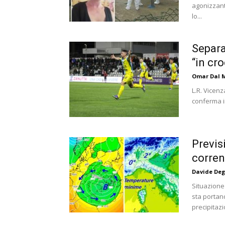
agonizzant
lo...
Separa
“in cro
Omar Dal 
L.R. Vicen
conferma in
Previs
corren
Davide Deg
Situazione
sta portan
precipitazio