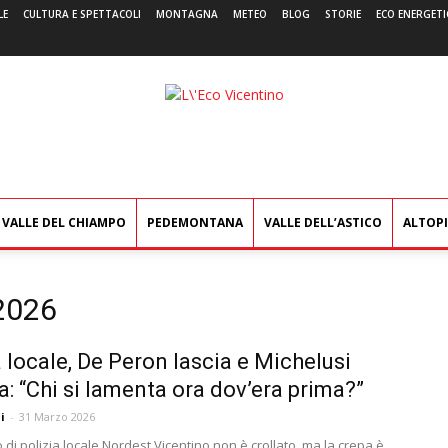
LE
CULTURA E SPETTACOLI
MONTAGNA
METEO
BLOG
STORIE
ECO ENERGETI
L'Eco
Vicentino
VALLE DEL CHIAMPO
PEDEMONTANA
VALLE DELL’ASTICO
ALTOP
 2026
a locale, De Peron lascia e Michelusi
a: “Chi si lamenta ora dov’era prima?”
i
-
31 Marzo 2026
o di polizia locale Nordest Vicentino non è crollato, ma la crepa è