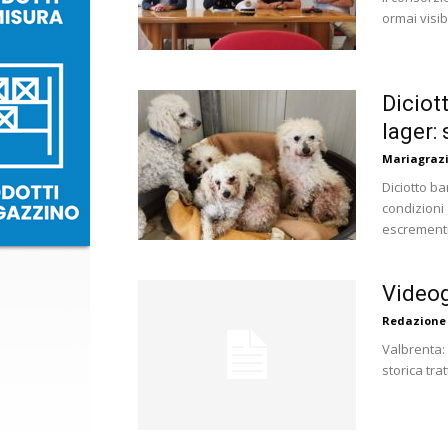
ormai visib
Diciot
lager: 
Mariagrazi
Diciotto ba
condizioni
escrementi,
Videog
Redazione
Valbrenta: 
storica tra