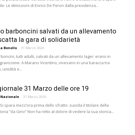
ile. Le dimissioni di Enrico De Peron dalla presidenza...
to barboncini salvati da un allevamento
scatta la gara di solidarietà
a Bonollo
-
31 Marzo 2026
rboncini, tutti adulti, salvati da un allevamento lager: erano in
 gravissime. A Marano Vicentino, vivevano in una baracca tra
 umidità e...
iornale 31 Marzo delle ore 19
 Nazionale
-
31 Marzo 2026
Si spara mezz’ora prima dello sfratto: suicida il titolare della
ttoria “da Gino” Non ha retto al dolore di vedere la sua storica...