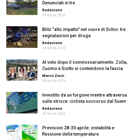
Denunciati in tre
Redazione
-
28 Aprile 2026
Blitz “alto impatto” nel cuore di Schio: tre
segnalazioni per droga
Redazione
-
28 Aprile 2026
Al voto dopo il commissariamento: Zolla,
Cuomo e Siotto si contendono la fascia
Marco Zorzi
-
28 Aprile 2026
Investito da un furgone mentre attraversa
sulle strisce: ciclista soccorso dal Suem
Redazione
-
28 Aprile 2026
Previsioni 28-30 aprile: instabilità e
flessione delle temperature