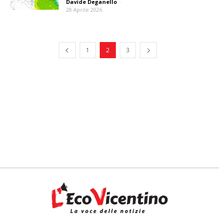
Davide Deganello
-
28 Aprile 2026
1
2
3