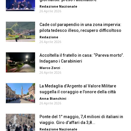
Redazione Nazionale
-
26 Aprile 2026
Cade col parapendio in una zona impervia:
pilota tedesco illeso, recupero difficoltoso
Redazione
-
26 Aprile 2026
Accoltella il fratello in casa: “Pareva morto”.
Indagano i Carabinieri
Marco Zorzi
-
26 Aprile 2026
La Medaglia d’Argento al Valore Militare
suggella il coraggio e l’onore della città
Anna Bianchini
-
26 Aprile 2026
Ponte del 1° maggio, 7,4 milioni di italiani in
viaggio. Giro d’affari da 3,8...
Redazione Nazionale
-