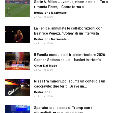
Serie A: Milan-Juventus, vince la noia. Il Toro
rimonta l’Inter, il Como torna a...
Redazione Nazionale
-
27 Aprile 2026
La Fenice, annullate le collaborazioni con
Beatrice Venezi. “Colpa” di un’intervista
Redazione Nazionale
-
27 Aprile 2026
Il Famila conquista il triplete tricolore 2026.
Capitan Sottana saluta il basket in trionfo
Omar Dal Maso
-
26 Aprile 2026
Rissa fra minori, poi spunta un coltello e un
cacciavite: due feriti. Grave un...
Redazione
-
26 Aprile 2026
Sparatoria alla cena di Trump con i
giornalisti: preso l’attentatore