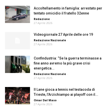
Accoltellamento in famiglia: arrestato per
tentato omicidio il fratello 32enne
Redazione
-
27 Aprile 2026
Videogiornale 27 Aprile delle ore 19
Redazione Nazionale
-
27 Aprile 2026
Confindustria: “Se la guerra terminasse a
fine anno avremo la più grave crisi
energetica...
Redazione Nazionale
-
27 Aprile 2026
Il Lane gioca a tennis nel testacoda di
Trieste, l’Arzichiampo ai playoff con il...
Omar Dal Maso
-
27 Aprile 2026