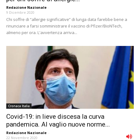
Redazione Nazionale
-
9 Dicembre 2020
Chi soffre di “allergie significative” di lunga data farebbe bene a
rinunciare a farsi somministrare il vaccino di Pfizer/BioNTech,
almeno per ora. L'avvertenza arriva...
Cronaca Italia
Covid-19: in lieve discesa la curva
pandemica. Al vaglio nuove norme...
Redazione Nazionale
-
22 Novembre 2020