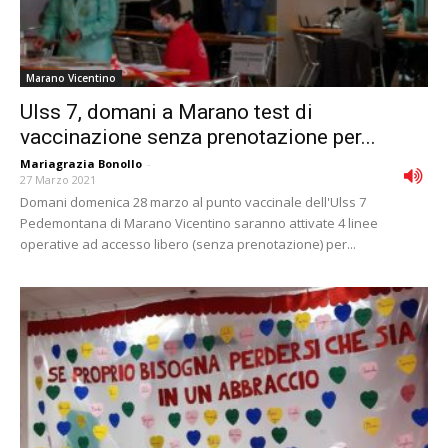
Marano Vicentino
Ulss 7, domani a Marano test di
vaccinazione senza prenotazione per...
Mariagrazia Bonollo
-
27 Marzo 2021
Domani domenica 28 marzo al punto vaccinale dell'Ulss 7
Pedemontana di Marano Vicentino saranno attivate 4 linee
operative ad accesso libero (senza prenotazione) per...