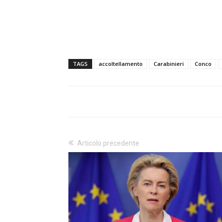
TAGS
accoltellamento
Carabinieri
Conco
Articolo precedente