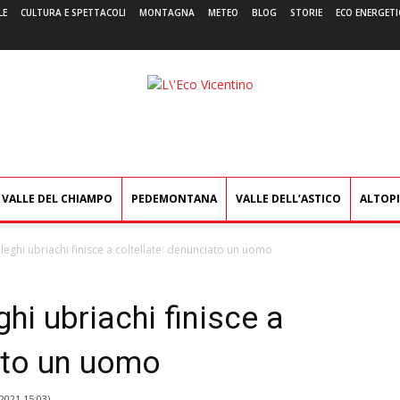
LE
CULTURA E SPETTACOLI
MONTAGNA
METEO
BLOG
STORIE
ECO ENERGETI
L'Eco
Vicentino
VALLE DEL CHIAMPO
PEDEMONTANA
VALLE DELL’ASTICO
ALTOP
olleghi ubriachi finisce a coltellate: denunciato un uomo
ghi ubriachi finisce a
iato un uomo
2021 15:03
)