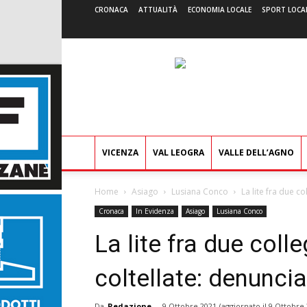
CRONACA
ATTUALITÀ
ECONOMIA LOCALE
SPORT LOCA
VICENZA
VAL LEOGRA
VALLE DELL’AGNO
Home
Asiago
Lusiana Conco
La lite fra due c
Cronaca
In Evidenza
Asiago
Lusiana Conco
La lite fra due colle
coltellate: denunc
Da
Redazione
-
9 Ottobre 2021
(aggiornato il
9 Ottobre 