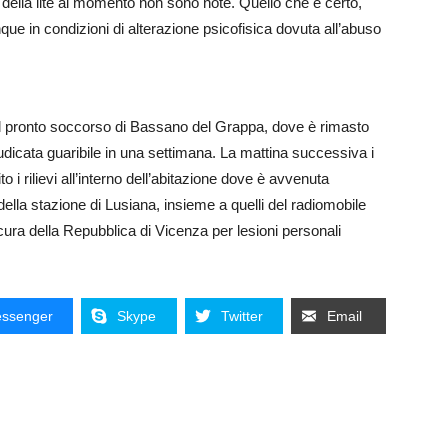
e della lite al momento non sono note. Quello che è certo,
que in condizioni di alterazione psicofisica dovuta all’abuso
 al pronto soccorso di Bassano del Grappa, dove è rimasto
iudicata guaribile in una settimana. La mattina successiva i
 i rilievi all’interno dell’abitazione dove è avvenuta
i della stazione di Lusiana, insieme a quelli del radiomobile
ra della Repubblica di Vicenza per lesioni personali
ssenger
Skype
Twitter
Email