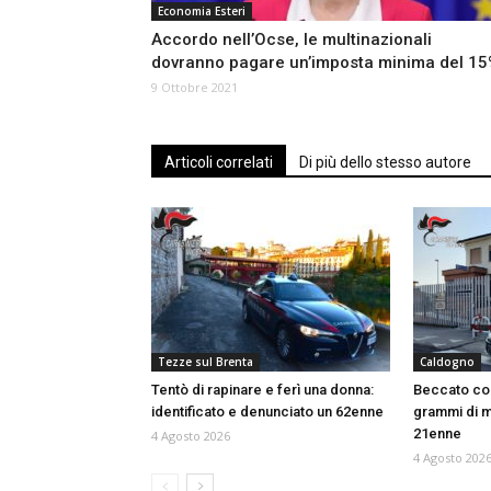
Economia Esteri
Accordo nell’Ocse, le multinazionali
dovranno pagare un’imposta minima del 1
9 Ottobre 2021
Articoli correlati
Di più dello stesso autore
Tezze sul Brenta
Caldogno
Tentò di rapinare e ferì una donna:
Beccato con
identificato e denunciato un 62enne
grammi di m
21enne
4 Agosto 2026
4 Agosto 202