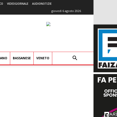
CO
VIDEOGIORNALE
AUDIONOTIZIE
giovedì 6 agosto 2026
IANO
BASSANESE
VENETO