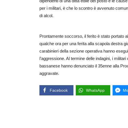
dipendenti di una ditta edile del posto e le caus
per i militari, è che lo scontro è avvenuto comun
di alcol.
Prontamente soccorso, il ferito è stato portato
qualche ora per una ferita alla scapola destra g
carabinieri della sezione operativa hanno eseguito
l’aggressione. Al termine delle indagini, i militar
bassanese hanno denunciato il 35enne alla Procu
aggravate.
Facebook
WhatsApp
Me