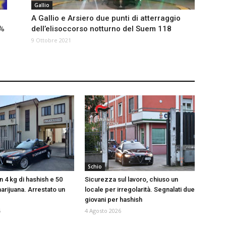
Gallio
A Gallio e Arsiero due punti di atterraggio
5%
dell’elisoccorso notturno del Suem 118
9 Ottobre 2021
Schio
 4 kg di hashish e 50
Sicurezza sul lavoro, chiuso un
arijuana. Arrestato un
locale per irregolarità. Segnalati due
giovani per hashish
6
4 Agosto 2026