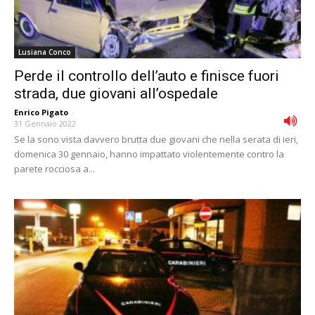
Lusiana Conco
Perde il controllo dell’auto e finisce fuori
strada, due giovani all’ospedale
Enrico Pigato
-
31 Gennaio 2022
Se la sono vista davvero brutta due giovani che nella serata di ieri,
domenica 30 gennaio, hanno impattato violentemente contro la
parete rocciosa a...