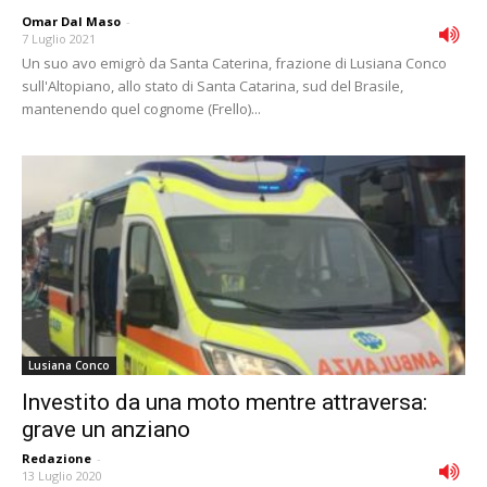
Omar Dal Maso
-
7 Luglio 2021
Un suo avo emigrò da Santa Caterina, frazione di Lusiana Conco
sull'Altopiano, allo stato di Santa Catarina, sud del Brasile,
mantenendo quel cognome (Frello)...
Lusiana Conco
Investito da una moto mentre attraversa:
grave un anziano
Redazione
-
13 Luglio 2020