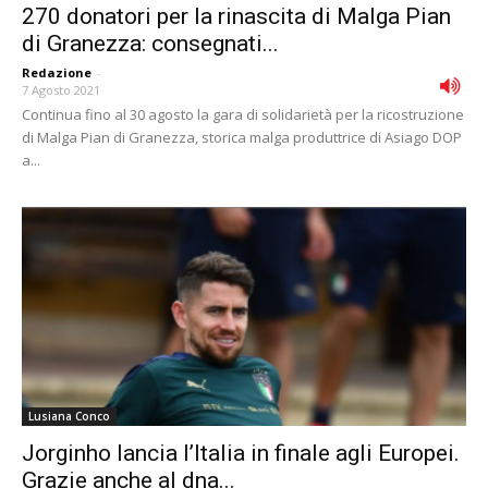
270 donatori per la rinascita di Malga Pian
di Granezza: consegnati...
Redazione
-
7 Agosto 2021
Continua fino al 30 agosto la gara di solidarietà per la ricostruzione
di Malga Pian di Granezza, storica malga produttrice di Asiago DOP
a...
Lusiana Conco
Jorginho lancia l’Italia in finale agli Europei.
Grazie anche al dna...