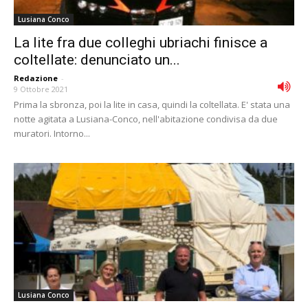
Lusiana Conco
La lite fra due colleghi ubriachi finisce a
coltellate: denunciato un...
Redazione
-
9 Ottobre 2021
Prima la sbronza, poi la lite in casa, quindi la coltellata. E' stata una
notte agitata a Lusiana-Conco, nell'abitazione condivisa da due
muratori. Intorno...
Lusiana Conco