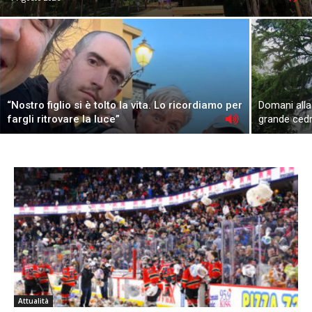
“Nostro figlio si è tolto la vita. Lo ricordiamo per
Domani alla
fargli ritrovare la luce”
grande ced
Attualità