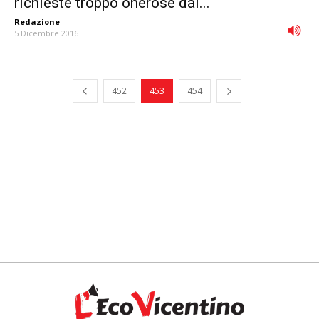
richieste troppo onerose dai...
Redazione
-
5 Dicembre 2016
452
453
454