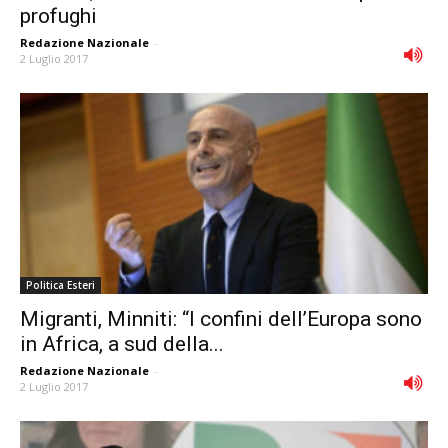
profughi
Redazione Nazionale
-
2 Luglio 2017
Politica Esteri
Migranti, Minniti: “I confini dellʼEuropa sono
in Africa, a sud della...
Redazione Nazionale
-
2 Luglio 2017