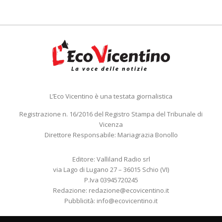
L’Eco Vicentino è una testata giornalistica
Registrazione n. 16/2016 del Registro Stampa del Tribunale di
Vicenza
Direttore Responsabile: Mariagrazia Bonollo
Editore: Valliland Radio srl
via Lago di Lugano 27 – 36015 Schio (VI)
P.Iva 03945720245
Redazione:
redazione@ecovicentino.it
Pubblicità:
info@ecovicentino.it