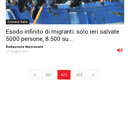
Cronaca Italia
Esodo infinito di migranti: solo ieri salvate
5000 persone, 8.500 su...
Redazione Nazionale
-
27 Giugno 2017
622
623
624