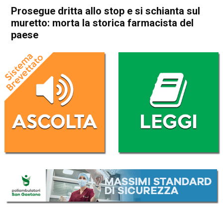
Prosegue dritta allo stop e si schianta sul
muretto: morta la storica farmacista del
paese
Home
Bassano del Grappa
Solagna
Cronaca
In Evidenza
Bassano del Grappa
Solagna
Prosegue dritta allo stop e si
schianta sul muretto: morta
la storica farmacista del
paese
Da
Redazione
5 Giugno 2026
(aggiornato il
5 Giugno 2026 19:22
)