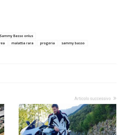
a Sammy Basso onlus
rea
malattia rara
progeria
sammy basso
Articolo successivo