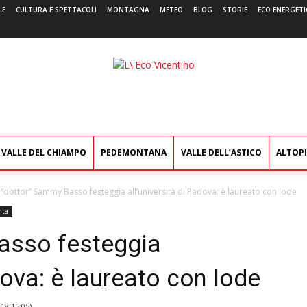
LE
CULTURA E SPETTACOLI
MONTAGNA
METEO
BLOG
STORIE
ECO ENERGETI
L'Eco
Vicentino
VALLE DEL CHIAMPO
PEDEMONTANA
VALLE DELL’ASTICO
ALTOP
l “dottor” Sammy Basso festeggia all’università di Padova: è laureato con lode
nta
Basso festeggia
dova: è laureato con lode
018 15:05
)