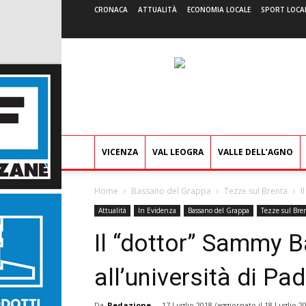
CRONACA
ATTUALITÀ
ECONOMIA LOCALE
SPORT LOCA
VICENZA
VAL LEOGRA
VALLE DELL’AGNO
Home
Bassano del Grappa
Tezze sul Brenta
I
Attualità
In Evidenza
Bassano del Grappa
Tezze sul Bre
Il “dottor” Sammy 
all’università di Pa
Da
Redazione
-
17 Luglio 2018
(aggiornato il
18 Luglio 2