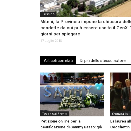
Trissino
Miteni, la Provincia impone la chiusura dell
condotte da cui può essere uscito il GenX. 
giorni per spiegare
17 Luglio 2018
Articoli correlati
Di più dello stesso autore
Tezze sul Brenta
Cronaca Itali
Petizione on line per la
La laurea al
beatificazione di Sammy Basso: già
Cecchettin.