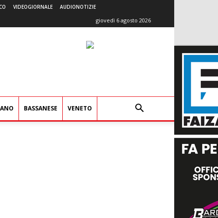
CO
VIDEOGIORNALE
AUDIONOTIZIE
giovedì 6 agosto 2026
IANO
BASSANESE
VENETO