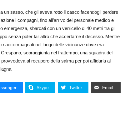
sta un sasso, che gli aveva rotto il casco facendogli perdere
mazione i compagni, fino all’arrivo del personale medico e
iso emergenza, sbarcati con un verricello di 40 metri tra gli
roppo senza poter far altro che accertarne il decesso. Mentre
o riaccompagnati nel luogo delle vicinanze dove era
di Crespano, sopraggiunta nel frattempo, una squadra del
rovvedeva al recupero della salma per poi affidarla al
olagna.
ssenger
Skype
Twitter
Email