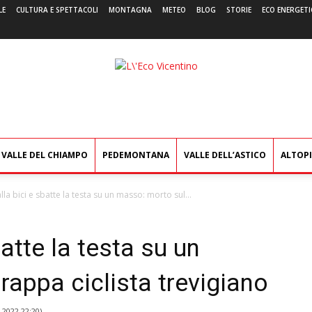
LE
CULTURA E SPETTACOLI
MONTAGNA
METEO
BLOG
STORIE
ECO ENERGETI
L'Eco
Vicentino
VALLE DEL CHIAMPO
PEDEMONTANA
VALLE DELL’ASTICO
ALTOP
la bici e sbatte la testa su un masso: morto sul...
atte la testa su un
appa ciclista trevigiano
 2022 22:20
)