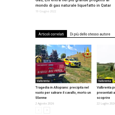
Gas, Eni entra nel più grande progetto al
mondo di gas naturale liquefatto in Qatar
19 Giugno 2022
Articoli correlati
Di più dello stesso autore
Valbrenta
Valbrenta
Tragedia in Altopiano: precipita nel
Valbrenta pu
vuoto per salvare il cavallo, morto un
presentati al
55enne
scoprire
2 Agosto 2026
22 Luglio 202