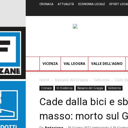
CRONACA
ATTUALITÀ
ECONOMIA LOCALE
SPORT LOCA
VICENZA
VAL LEOGRA
VALLE DELL’AGNO
Home
Bassano del Grappa
Valbrenta
Cade dal
Cronaca
In Evidenza
Bassano del Grappa
Valbrenta
Cade dalla bici e sb
masso: morto sul Gr
Da
Redazione
-
19 Giugno 2022
(aggiornato il
19 Giugno