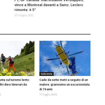
F1, GP Canada: inarrestabile Verstappen,
vince a Montreal davanti a Sainz. Leclerc
rimonta: è 5°
20 Giugno 2022
Valbrenta
nta sul turismo lento:
Cade da sette metri a seguito di un
tri dieci itinerari da
malore: gravissimo un escursionista
di 74 anni
6
17 Luglio 2026