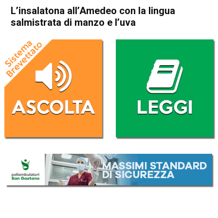
L’insalatona all’Amedeo con la lingua
salmistrata di manzo e l’uva
Home
Fogolare veneto
Blog
Fogolare veneto
L’insalatona all’Amedeo con
la lingua salmistrata di
manzo e l’uva
Da
Amedeo Sandri
4 Luglio 2021
(aggiornato il
2 Febbraio 2023 20:00
)
ASCOLTA L'AUDIO