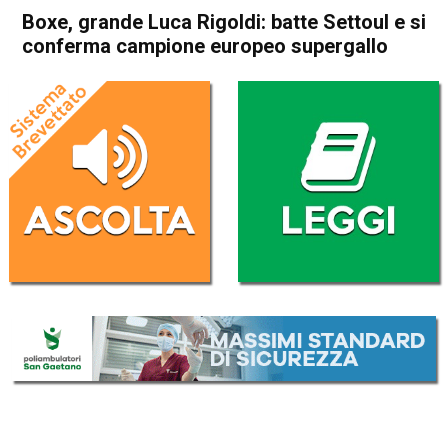
Boxe, grande Luca Rigoldi: batte Settoul e si
conferma campione europeo supergallo
Home
In Evidenza
In Evidenza
Sport locale
Thiene
Boxe, grande Luca Rigoldi:
batte Settoul e si conferma
campione europeo supergallo
Da
Redazione
25 Aprile 2019
(aggiornato il
26 Aprile 2019 13:35
)
ASCOLTA L'AUDIO