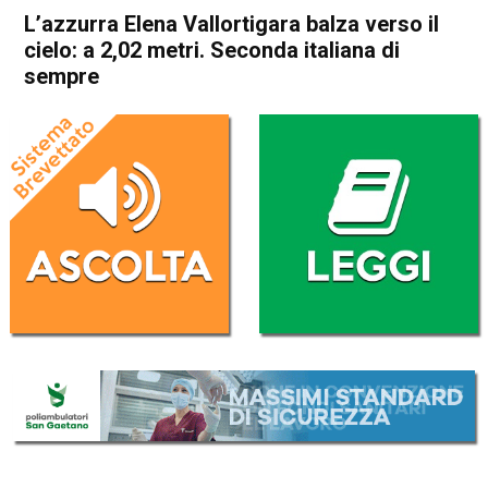
L’azzurra Elena Vallortigara balza verso il
cielo: a 2,02 metri. Seconda italiana di
sempre
Home
Schio
In Evidenza
Schio
Sport locale
L’azzurra Elena Vallortigara
balza verso il cielo: a 2,02
metri. Seconda italiana di
sempre
Da
Omar Dal Maso
22 Luglio 2018
(aggiornato il
22 Luglio 2018 18:17
)