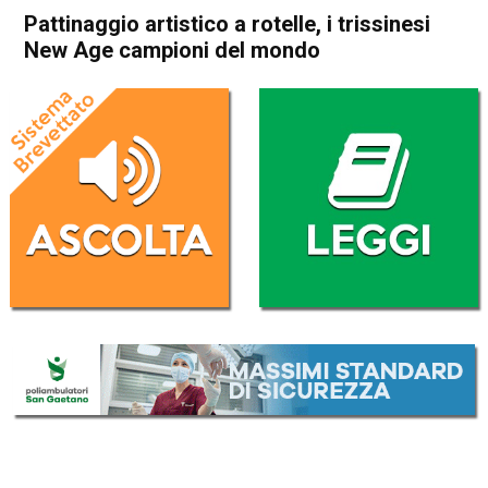
Pattinaggio artistico a rotelle, i trissinesi
New Age campioni del mondo
Home
In Evidenza
In Evidenza
Sport locale
Valdagno
Trissino
Pattinaggio artistico a rotelle,
i trissinesi New Age campioni
del mondo
Da
Mariagrazia Bonollo
2 Ottobre 2016
(aggiornato il
3 Ottobre 2017 22:28
)
ASCOLTA L'AUDIO