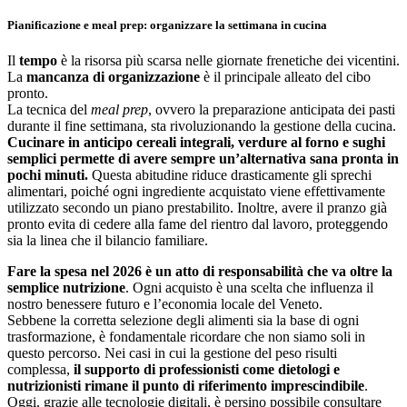
Pianificazione e meal prep: organizzare la settimana in cucina
Il
tempo
è la risorsa più scarsa nelle giornate frenetiche dei vicentini.
La
mancanza di organizzazione
è il principale alleato del cibo
pronto.
La tecnica del
meal prep
, ovvero la preparazione anticipata dei pasti
durante il fine settimana, sta rivoluzionando la gestione della cucina.
Cucinare in anticipo cereali integrali, verdure al forno e sughi
semplici permette di avere sempre un’alternativa sana pronta in
pochi minuti.
Questa abitudine riduce drasticamente gli sprechi
alimentari, poiché ogni ingrediente acquistato viene effettivamente
utilizzato secondo un piano prestabilito. Inoltre, avere il pranzo già
pronto evita di cedere alla fame del rientro dal lavoro, proteggendo
sia la linea che il bilancio familiare.
Fare la spesa nel 2026 è un atto di responsabilità che va oltre la
semplice nutrizione
. Ogni acquisto è una scelta che influenza il
nostro benessere futuro e l’economia locale del Veneto.
Sebbene la corretta selezione degli alimenti sia la base di ogni
trasformazione, è fondamentale ricordare che non siamo soli in
questo percorso. Nei casi in cui la gestione del peso risulti
complessa,
il supporto di professionisti come dietologi e
nutrizionisti rimane il punto di riferimento imprescindibile
.
Oggi, grazie alle tecnologie digitali, è persino possibile consultare