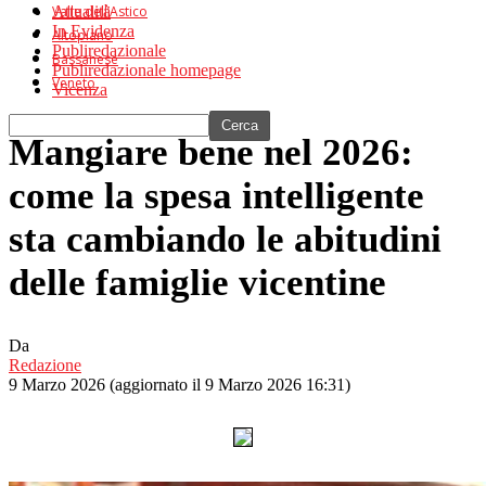
Valle dell’Astico
Attualità
In Evidenza
Altopiano
Publiredazionale
Bassanese
Publiredazionale homepage
Veneto
Vicenza
Mangiare bene nel 2026:
come la spesa intelligente
sta cambiando le abitudini
delle famiglie vicentine
Da
Redazione
9 Marzo 2026
(aggiornato il
9 Marzo 2026 16:31
)