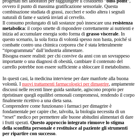
progettati nei laboratori per raggiungere il cosiddetto “
bliss point
“,
ovvero il punto di massima gratificazione sensoriale. Questa
combinazione studiata di grassi, zuccheri e sodio altera i segnali
naturali di fame e sazietà inviati al cervello.
Il consumo prolungato di tali sostanze può innescare una
resistenza
metabolica
: il corpo smette di rispondere correttamente ai nutrienti e
inizia ad accumulare energia sotto forma di
grasso viscerale
. In
questo scenario, la sola forza di volontà spesso non basta, poiché si
combatte contro una chimica corporea che è stata letteralmente
“riprogrammata” dall’industria alimentare.
Bisogna essere realisti: per chi convive da anni con un sovrappeso
importante o una diagnosi di obesità, cambiare il contenuto del
carrello potrebbe non essere sufficiente a sbloccare il metabolismo.
In questi casi, la medicina interviene per dare manforte alla buona
volontà. I
nuovi trattamenti farmacologici per dimagrire
, ampiamente
discussi nelle recenti linee guida sanitarie, agiscono proprio per
ripristinare quegli equilibri ormonali compromessi, rendendo il corpo
finalmente ricettivo a una dieta sana.
Comprendere come funzionano i farmaci per dimagrire è
fondamentale per capire che, talvolta, la biologia necessita di un
“reset” medico per permettere alle buone abitudini alimentari di dare
i frutti sperati.
Questo approccio integrato rimuove lo stigma
della sconfitta personale e restituisce al paziente gli strumenti
per ripartire con successo
.