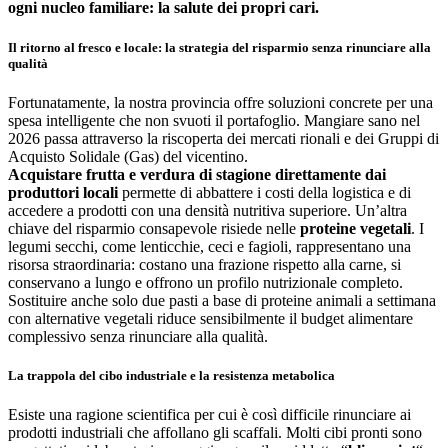
ogni nucleo familiare: la salute dei propri cari.
Il ritorno al fresco e locale: la strategia del risparmio senza rinunciare alla
qualità
Fortunatamente, la nostra provincia offre soluzioni concrete per una
spesa intelligente che non svuoti il portafoglio. Mangiare sano nel
2026 passa attraverso la riscoperta dei mercati rionali e dei Gruppi di
Acquisto Solidale (Gas) del vicentino.
Acquistare frutta e verdura di stagione direttamente dai
produttori locali
permette di abbattere i costi della logistica e di
accedere a prodotti con una densità nutritiva superiore. Un’altra
chiave del risparmio consapevole risiede nelle
proteine vegetali
. I
legumi secchi, come lenticchie, ceci e fagioli, rappresentano una
risorsa straordinaria: costano una frazione rispetto alla carne, si
conservano a lungo e offrono un profilo nutrizionale completo.
Sostituire anche solo due pasti a base di proteine animali a settimana
con alternative vegetali riduce sensibilmente il budget alimentare
complessivo senza rinunciare alla qualità.
La trappola del cibo industriale e la resistenza metabolica
Esiste una ragione scientifica per cui è così difficile rinunciare ai
prodotti industriali che affollano gli scaffali. Molti cibi pronti sono