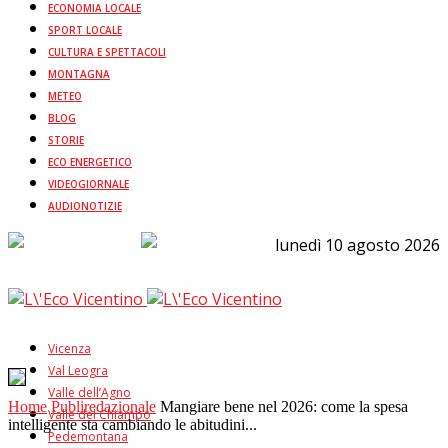
ECONOMIA LOCALE
SPORT LOCALE
CULTURA E SPETTACOLI
MONTAGNA
METEO
BLOG
STORIE
ECO ENERGETICO
VIDEOGIORNALE
AUDIONOTIZIE
lunedì 10 agosto 2026
Vicenza
Val Leogra
Valle dell’Agno
Home
Publiredazionale
Mangiare bene nel 2026: come la spesa
Valle del Chiampo
intelligente sta cambiando le abitudini...
Pedemontana