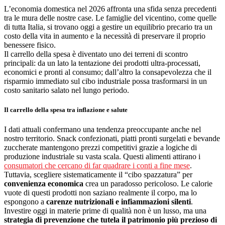
L’economia domestica nel 2026 affronta una sfida senza precedenti
tra le mura delle nostre case. Le famiglie del vicentino, come quelle
di tutta Italia, si trovano oggi a gestire un equilibrio precario tra un
costo della vita in aumento e la necessità di preservare il proprio
benessere fisico.
Il carrello della spesa è diventato uno dei terreni di scontro
principali: da un lato la tentazione dei prodotti ultra-processati,
economici e pronti al consumo; dall’altro la consapevolezza che il
risparmio immediato sul cibo industriale possa trasformarsi in un
costo sanitario salato nel lungo periodo.
Il carrello della spesa tra inflazione e salute
I dati attuali confermano una tendenza preoccupante anche nel
nostro territorio. Snack confezionati, piatti pronti surgelati e bevande
zuccherate mantengono prezzi competitivi grazie a logiche di
produzione industriale su vasta scala. Questi alimenti attirano i
consumatori che cercano di far quadrare i conti a fine mese
.
Tuttavia, scegliere sistematicamente il “cibo spazzatura” per
convenienza economica
crea un paradosso pericoloso. Le calorie
vuote di questi prodotti non saziano realmente il corpo, ma lo
espongono a
carenze nutrizionali e infiammazioni silenti
.
Investire oggi in materie prime di qualità non è un lusso, ma una
strategia di prevenzione che tutela il patrimonio più prezioso di