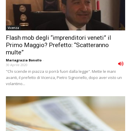
Vicenza
Flash mob degli “imprenditori veneti” il
Primo Maggio? Prefetto: “Scatteranno
multe”
Mariagrazia Bonollo
-
30 Aprile 2020
"Chi scende in piazza si porrà fuori dalla legge". Mette le mani
avanti, il prefetto di Vicenza, Pietro Signoriello, dopo aver visto un
volantino...