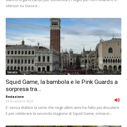
silenzio su Gaza e...
Veneto
Squid Game, la bambola e le Pink Guards a
sorpresa tra...
Redazione
-
24 Dicembre 2024
E' senza dubbio la serie che negli ultimi anni ha fatto più discutere.
E per celebrare la seconda stagione di Squid Game, ormai in...