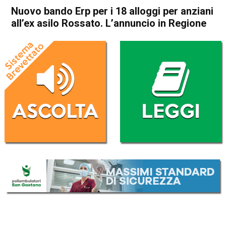
Nuovo bando Erp per i 18 alloggi per anziani
all’ex asilo Rossato. L’annuncio in Regione
Home
Schio
Malo
Attualità
In Evidenza
Schio
Malo
Nuovo bando Erp per i 18
alloggi per anziani all’ex asilo
Rossato. L’annuncio in
Regione
Da
Redazione
26 Febbraio 2026
(aggiornato il
26 Febbraio 2026 19:39
)