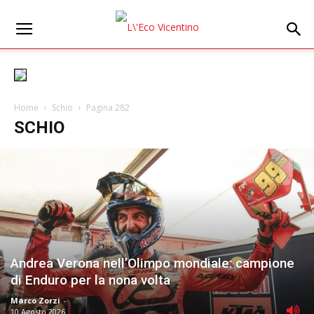
Home
Schio
Pagina 282
SCHIO
Andrea Verona nell’Olimpo mondiale: campione
di Enduro per la nona volta
Marco Zorzi
-
10 Agosto 2026