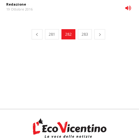
Redazione
-
19 Ottobre 2016
281
282
283