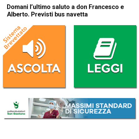
Domani l’ultimo saluto a don Francesco e
Alberto. Previsti bus navetta
Home
Schio
Cronaca
In Evidenza
Schio
Domani l’ultimo saluto a don
Francesco e Alberto. Previsti
bus navetta
Da
Redazione
2 Luglio 2026
(aggiornato il
2 Luglio 2026 19:22
)
ASCOLTA L'AUDIO