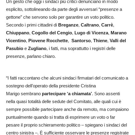
Un gesto che oggi i sindaci più critici denunciano in modo
esplicito, sottolineando da parte degli avversari “presenze a
gettone” che servono solo per garantire un voto politico.
Secondo i primi cittadini di
Breganze
,
Caltrano
,
Carrè
,
Chiuppano
,
Cogollo del Cengio
,
Lugo di Vicenza
,
Marano
Vicentino
,
Piovene Rocchette
,
Santorso
,
Thiene
,
Valli del
Pasubio
e
Zugliano
, i fatti, ma soprattutto i registri delle
presenze, parlano chiaro.
“I fatti raccontano che alcuni sindaci firmatari del comunicato a
sostegno dell’operato della presidente Cristina
Marigo sembrano
partecipare ‘a chiamata’
. Sono assenti
nella quasi totalità delle sedute del Comitato, alle quali cui è
sempre possibile partecipare anche da remoto, ma compaiono
puntualmente quando si tratta di esprimere un voto o far
pesare il proprio schieramento politico – spiegano i sindaci del
centro sinistra –. È sufficiente osservare le presenze registrate