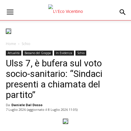
Home
Schio
Attualità
Bassano del Grappa
In Evidenza
Schio
Ulss 7, è bufera sul voto
socio-sanitario: “Sindaci
presenti a chiamata del
partito”
Da
Daniele Dal Dosso
7 Luglio 2026
(aggiornato il
8 Luglio 2026 11:05
)