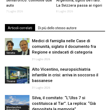
semaforico: coinvolte due
Argentina, Egitto beffato.
auto
La Svizzera passa ai rigori
7 Luglio 2026
8 Luglio 2026
Articoli correlati
Di più dello stesso autore
Medici di famiglia nelle Case di
comunità, siglato il documento fra
Regione e sindacati di categoria
Veneto
31 Luglio 2026
Alto Vicentino, neuropsichiatria
infantile in crisi: arriva in soccorso il
bassanese
Thiene
31 Luglio 2026
Silva, il comitato: “L’Ulss 7 si
costituisca al Tar”. La replica: “Già
Montecchio
depositata la memoria”
Precalcino