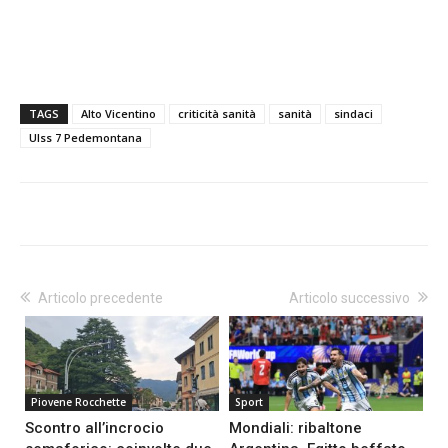
TAGS
Alto Vicentino
criticità sanità
sanità
sindaci
Ulss 7 Pedemontana
Articolo precedente
Articolo successivo
Piovene Rocchette
Sport
Scontro all’incrocio
Mondiali: ribaltone