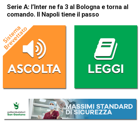
Serie A: l’Inter ne fa 3 al Bologna e torna al
comando. Il Napoli tiene il passo
Home
Sport
Sport
Serie A: l’Inter ne fa 3 al
Bologna e torna al comando.
Il Napoli tiene il passo
Da
Redazione Nazionale
5 Gennaio 2026
(aggiornato il
5 Gennaio 2026 9:44
)
ASCOLTA L'AUDIO