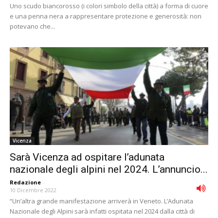
Uno scudo biancorosso (i colori simbolo della città) a forma di cuore
e una penna nera a rappresentare protezione e generosità: non
potevano che...
Vicenza
Sarà Vicenza ad ospitare l’adunata
nazionale degli alpini nel 2024. L’annuncio...
Redazione
-
10 Dicembre 2022
“Un’altra grande manifestazione arriverà in Veneto. L’Adunata
Nazionale degli Alpini sarà infatti ospitata nel 2024 dalla città di