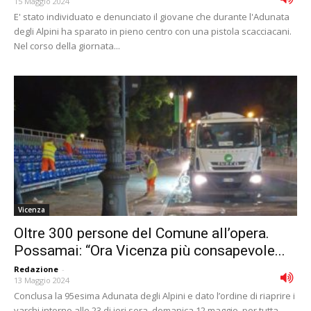
15 Maggio 2024
E' stato individuato e denunciato il giovane che durante l'Adunata
degli Alpini ha sparato in pieno centro con una pistola scacciacani.
Nel corso della giornata...
Vicenza
Oltre 300 persone del Comune all’opera.
Possamai: “Ora Vicenza più consapevole...
Redazione
-
13 Maggio 2024
Conclusa la 95esima Adunata degli Alpini e dato l’ordine di riaprire i
varchi intorno alle 23 di ieri sera, domanica 12 maggio, per tutta...