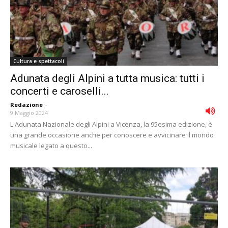
Cultura e spettacoli
Adunata degli Alpini a tutta musica: tutti i
concerti e caroselli...
Redazione
-
9 Maggio 2024
L'Adunata Nazionale degli Alpini a Vicenza, la 95esima edizione, è
una grande occasione anche per conoscere e avvicinare il mondo
musicale legato a questo...