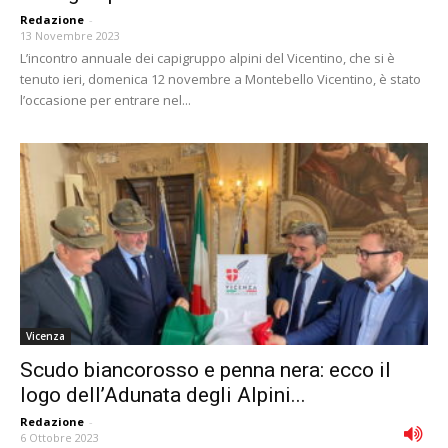
Redazione
-
13 Novembre 2023
L’incontro annuale dei capigruppo alpini del Vicentino, che si è
tenuto ieri, domenica 12 novembre a Montebello Vicentino, è stato
l’occasione per entrare nel...
Vicenza
Scudo biancorosso e penna nera: ecco il
logo dell’Adunata degli Alpini...
Redazione
-
6 Ottobre 2023