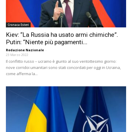
Cronaca Esteri
Kiev: “La Russia ha usato armi chimiche”.
Putin: “Niente più pagamenti...
Redazione Nazionale
-
23 Marzo 2022
Il conflitto russo – ucraino è giunto al suo ventottesimo giorno:
nove corridoi umanitari sono stati concordati per oggi in Ucraina,
come afferma la...