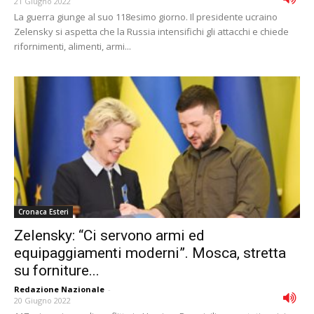
21 Giugno 2022
La guerra giunge al suo 118esimo giorno. Il presidente ucraino
Zelensky si aspetta che la Russia intensifichi gli attacchi e chiede
rifornimenti, alimenti, armi...
Cronaca Esteri
Zelensky: “Ci servono armi ed
equipaggiamenti moderni”. Mosca, stretta
su forniture...
Redazione Nazionale
-
20 Giugno 2022