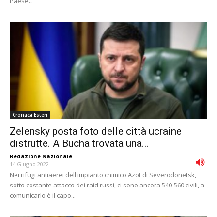
Paese...
Cronaca Esteri
Zelensky posta foto delle città ucraine
distrutte. A Bucha trovata una...
Redazione Nazionale
-
14 Giugno 2022
Nei rifugi antiaerei dell'impianto chimico Azot di Severodonetsk,
sotto costante attacco dei raid russi, ci sono ancora 540-560 civili, a
comunicarlo è il capo...