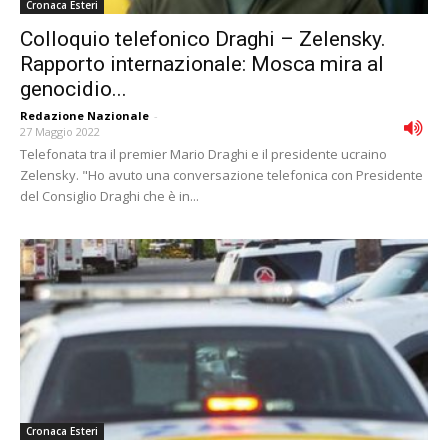
Cronaca Esteri
Colloquio telefonico Draghi – Zelensky.
Rapporto internazionale: Mosca mira al
genocidio...
Redazione Nazionale
-
27 Maggio 2022
Telefonata tra il premier Mario Draghi e il presidente ucraino
Zelensky. "Ho avuto una conversazione telefonica con Presidente
del Consiglio Draghi che è in...
Cronaca Esteri