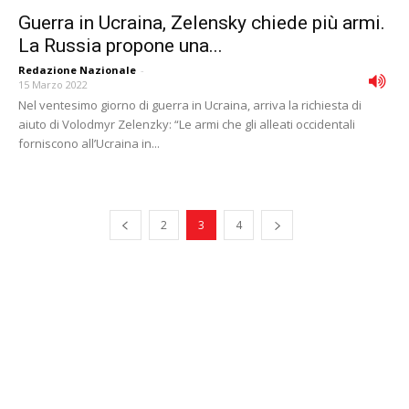
Guerra in Ucraina, Zelensky chiede più armi.
La Russia propone una...
Redazione Nazionale
-
15 Marzo 2022
Nel ventesimo giorno di guerra in Ucraina, arriva la richiesta di
aiuto di Volodmyr Zelenzky: “Le armi che gli alleati occidentali
forniscono all’Ucraina in...
2
3
4