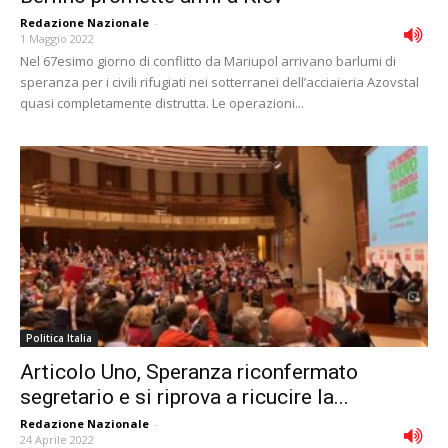
Redazione Nazionale
-
1 Maggio 2022
Nel 67esimo giorno di conflitto da Mariupol arrivano barlumi di
speranza per i civili rifugiati nei sotterranei dell’acciaieria Azovstal
quasi completamente distrutta. Le operazioni...
Politica Italia
Articolo Uno, Speranza riconfermato
segretario e si riprova a ricucire la...
Redazione Nazionale
-
24 Aprile 2022