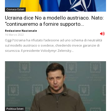
Cronaca Esteri
Ucraina dice No a modello austriaco. Nato:
“continueremo a fornire supporto...
Redazione Nazionale
-
16 Marzo 2022
Oggi l'Ucraina ha rifiutato l’adesione ad uno schema di neutralità
sul modello austriaco o svedese, chiedendo invece garanzie di
sicurezza. Il presidente Volodymyr Zelensky...
Politica Esteri