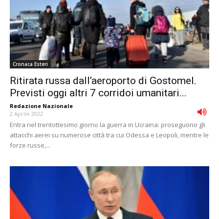
Cronaca Esteri
Ritirata russa dall’aeroporto di Gostomel.
Previsti oggi altri 7 corridoi umanitari...
Redazione Nazionale
-
2 Aprile 2022
Entra nel trentottesimo giorno la guerra in Ucraina: proseguono gli
attacchi aerei su numerose città tra cui Odessa e Leopoli, mentre le
forze russe,...