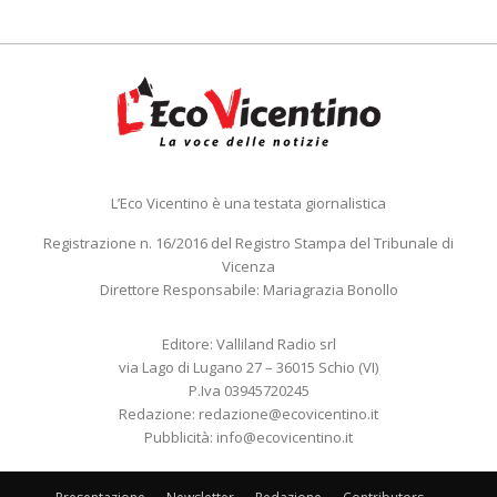
L’Eco Vicentino è una testata giornalistica
Registrazione n. 16/2016 del Registro Stampa del Tribunale di
Vicenza
Direttore Responsabile: Mariagrazia Bonollo
Editore: Valliland Radio srl
via Lago di Lugano 27 – 36015 Schio (VI)
P.Iva 03945720245
Redazione:
redazione@ecovicentino.it
Pubblicità:
info@ecovicentino.it