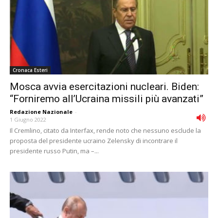
Cronaca Esteri
Mosca avvia esercitazioni nucleari. Biden:
“Forniremo all’Ucraina missili più avanzati”
Redazione Nazionale
-
1 Giugno 2022
Il Cremlino, citato da Interfax, rende noto che nessuno esclude la
proposta del presidente ucraino Zelensky di incontrare il
presidente russo Putin, ma –...