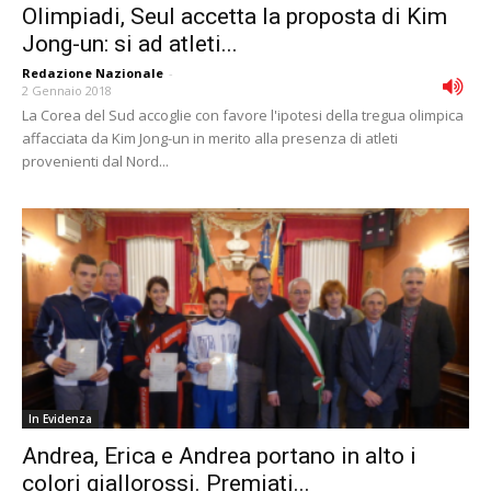
Olimpiadi, Seul accetta la proposta di Kim
Jong-un: si ad atleti...
Redazione Nazionale
-
2 Gennaio 2018
La Corea del Sud accoglie con favore l'ipotesi della tregua olimpica
affacciata da Kim Jong-un in merito alla presenza di atleti
provenienti dal Nord...
In Evidenza
Andrea, Erica e Andrea portano in alto i
colori giallorossi. Premiati...