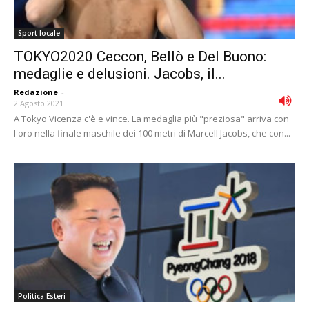
Sport locale
TOKYO2020 Ceccon, Bellò e Del Buono:
medaglie e delusioni. Jacobs, il...
Redazione
-
2 Agosto 2021
A Tokyo Vicenza c'è e vince. La medaglia più "preziosa" arriva con
l'oro nella finale maschile dei 100 metri di Marcell Jacobs, che con...
Politica Esteri