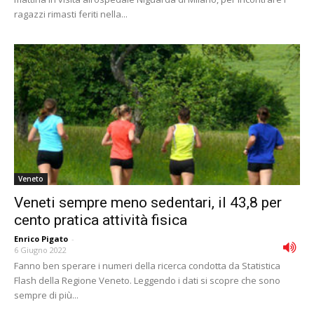
ragazzi rimasti feriti nella...
Veneto
Veneti sempre meno sedentari, il 43,8 per
cento pratica attività fisica
Enrico Pigato
-
6 Giugno 2022
Fanno ben sperare i numeri della ricerca condotta da Statistica
Flash della Regione Veneto. Leggendo i dati si scopre che sono
sempre di più...