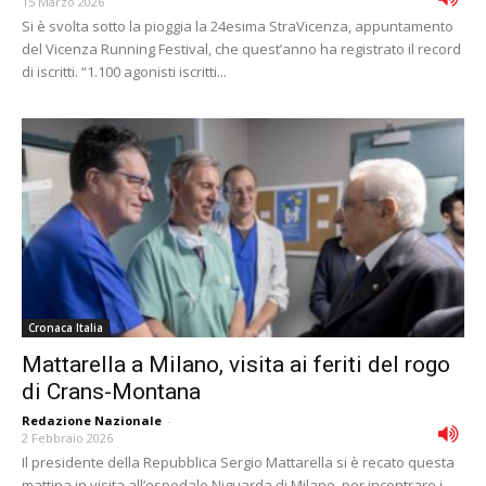
15 Marzo 2026
Si è svolta sotto la pioggia la 24esima StraVicenza, appuntamento
del Vicenza Running Festival, che quest’anno ha registrato il record
di iscritti. “1.100 agonisti iscritti...
Cronaca Italia
Mattarella a Milano, visita ai feriti del rogo
di Crans-Montana
Redazione Nazionale
-
2 Febbraio 2026
Il presidente della Repubblica Sergio Mattarella si è recato questa
mattina in visita all’ospedale Niguarda di Milano, per incontrare i