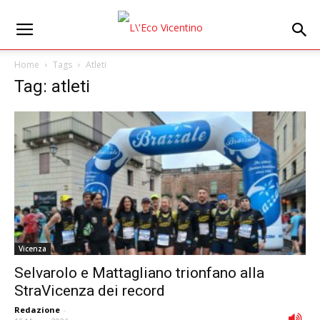
Home
Tags
Atleti
Tag: atleti
Vicenza
Selvarolo e Mattagliano trionfano alla
StraVicenza dei record
Redazione
-