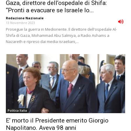
Gaza, direttore dell’ospedale di Shifa:
“Pronti a evacuare se Israele lo...
Redazione Nazionale
-
13 Novembre 2023
Prosegue la guerra in Medioriente. Il direttore dell'ospedale Al-
Shifa di Gaza, Mohammad Abu Salmiya, a Radio Ashams a
Nazareth e ripreso dai media israeliani,...
Politica Italia
E’ morto il Presidente emerito Giorgio
Napolitano. Aveva 98 anni