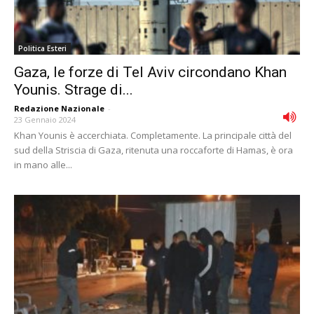
Politica Esteri
Gaza, le forze di Tel Aviv circondano Khan
Younis. Strage di...
Redazione Nazionale
-
23 Gennaio 2024
Khan Younis è accerchiata. Completamente. La principale città del
sud della Striscia di Gaza, ritenuta una roccaforte di Hamas, è ora
in mano alle...