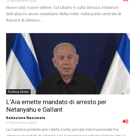
23 Novembre 2024
Nuovi raid, nuove vittime. Sul Libano e sulla Striscia. Il bilancio
dell'attacco aereo istaeliano della notte nella parte centrale di
Beirut è di almeno...
Politica Esteri
L’Aia emette mandato di arresto per
Netanyahu e Gallant
Redazione Nazionale
-
21 Novembre 2024
La Camera preliminare I della Corte penale internazionale ha
emesso mandati di arresto per il premier israeliano Netanyahu e