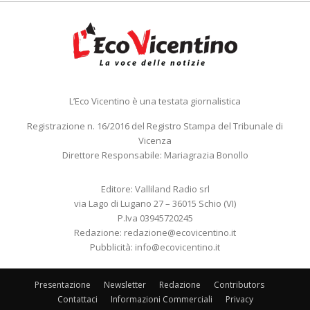
L’Eco Vicentino è una testata giornalistica
Registrazione n. 16/2016 del Registro Stampa del Tribunale di
Vicenza
Direttore Responsabile: Mariagrazia Bonollo
Editore: Valliland Radio srl
via Lago di Lugano 27 – 36015 Schio (VI)
P.Iva 03945720245
Redazione:
redazione@ecovicentino.it
Pubblicità:
info@ecovicentino.it
Presentazione
Newsletter
Redazione
Contributors
Contattaci
Informazioni Commerciali
Privacy