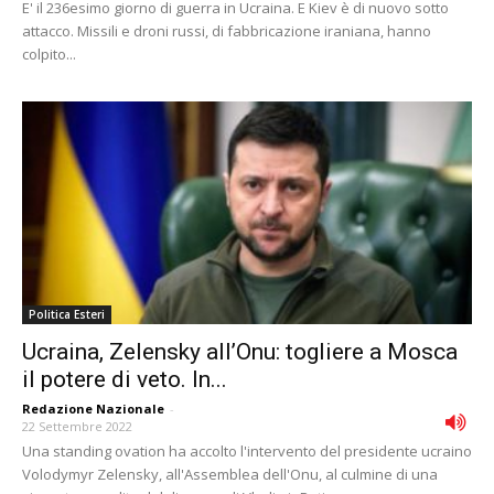
E' il 236esimo giorno di guerra in Ucraina. E Kiev è di nuovo sotto
attacco. Missili e droni russi, di fabbricazione iraniana, hanno
colpito...
Politica Esteri
Ucraina, Zelensky all’Onu: togliere a Mosca
il potere di veto. In...
Redazione Nazionale
-
22 Settembre 2022
Una standing ovation ha accolto l'intervento del presidente ucraino
Volodymyr Zelensky, all'Assemblea dell'Onu, al culmine di una