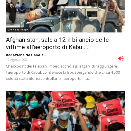
Cronaca Esteri
Afghanistan, sale a 12 il bilancio delle
vittime all’aeroporto di Kabul....
Redazione Nazionale
-
19 Agosto 2021
Checkpoint dei talebani impediscono agli afgani di raggiungere
l'aeroporto di Kabul. Lo riferisce la Bbc spiegando che circa 4.500
soldati statunitensi controllano l'aeroporto ma...