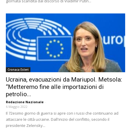
giornata scandita dal discorso di Vladimir Putin...
Cronaca Esteri
Ucraina, evacuazioni da Mariupol. Metsola:
“Metteremo fine alle importazioni di
petrolio...
Redazione Nazionale
-
6 Maggio 2022
Il 72esimo giorno di guerra si apre con i russi che continuano ad
attaccare le città ucraine. Dall'inizio del conflitto, secondo il
presidente Zelensky...