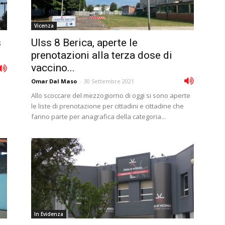
Vicenza
s
Ulss 8 Berica, aperte le
prenotazioni alla terza dose di
vaccino...
Omar Dal Maso
-
30 Settembre 2021
Allo scoccare del mezzogiorno di oggi si sono aperte
le liste di prenotazione per cittadini e cittadine che
fanno parte per anagrafica della categoria...
In Evidenza