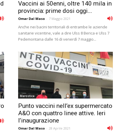
id
Vaccini ai 50enni, oltre 140 mila in
provincia: prime dosi oggi...
Omar Dal Maso
-
7 Maggio 2021
Anche nei bacini territoriali di entrambe le aziende
sanitarie vicentine, vale a dire Ulss 8 Berica e Ulss 7
Pedemontana dalle 16 di venerdì 7 maggio...
Marostica
ro
Punto vaccini nell’ex supermercato
A&O con quattro linee attive. Ieri
l’inaugurazione
Omar Dal Maso
-
28 Aprile 2021