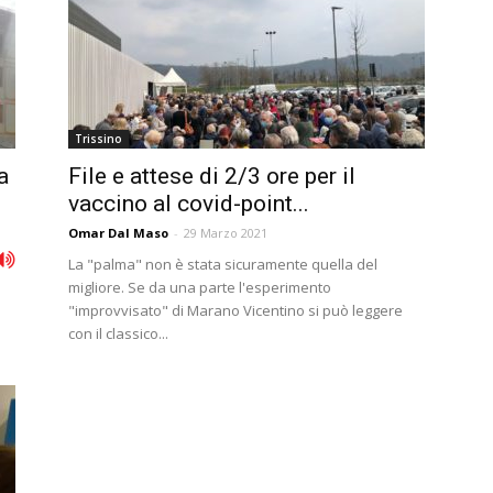
Trissino
a
File e attese di 2/3 ore per il
vaccino al covid-point...
Omar Dal Maso
-
29 Marzo 2021
La "palma" non è stata sicuramente quella del
migliore. Se da una parte l'esperimento
"improvvisato" di Marano Vicentino si può leggere
con il classico...