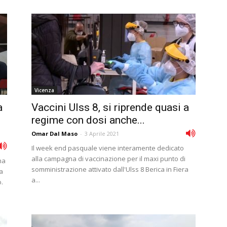
Vicenza
a
Vaccini Ulss 8, si riprende quasi a
regime con dosi anche...
Omar Dal Maso
-
3 Aprile 2021
Il week end pasquale viene interamente dedicato
alla campagna di vaccinazione per il maxi punto di
na
somministrazione attivato dall'Ulss 8 Berica in Fiera
a
a...
.