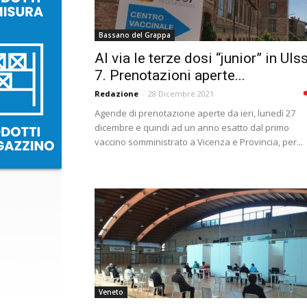
Bassano del Grappa
Al via le terze dosi “junior” in Uls
7. Prenotazioni aperte...
Redazione
-
28 Dicembre 2021
Agende di prenotazione aperte da ieri, lunedì 27
dicembre e quindi ad un anno esatto dal primo
vaccino somministrato a Vicenza e Provincia, per...
Veneto