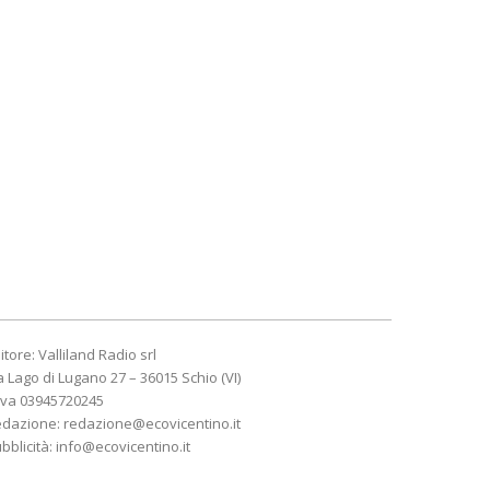
itore: Valliland Radio srl
a Lago di Lugano 27 – 36015 Schio (VI)
Iva 03945720245
edazione:
redazione@ecovicentino.it
bblicità:
info@ecovicentino.it