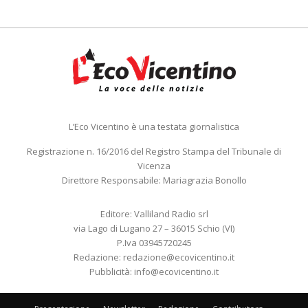
L’Eco Vicentino è una testata giornalistica
Registrazione n. 16/2016 del Registro Stampa del Tribunale di
Vicenza
Direttore Responsabile: Mariagrazia Bonollo
Editore: Valliland Radio srl
via Lago di Lugano 27 – 36015 Schio (VI)
P.Iva 03945720245
Redazione:
redazione@ecovicentino.it
Pubblicità:
info@ecovicentino.it