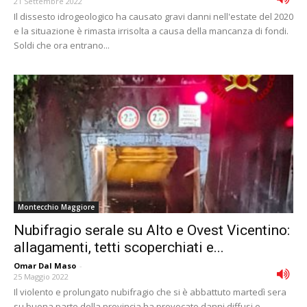
21 Settembre 2022
Il dissesto idrogeologico ha causato gravi danni nell'estate del 2020
e la situazione è rimasta irrisolta a causa della mancanza di fondi.
Soldi che ora entrano...
Montecchio Maggiore
Nubifragio serale su Alto e Ovest Vicentino:
allagamenti, tetti scoperchiati e...
Omar Dal Maso
-
25 Maggio 2022
Il violento e prolungato nubifragio che si è abbattuto martedì sera
su buona parte della provincia ha provocato danni diffusi e