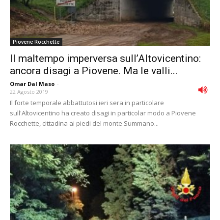
Piovene Rocchette
Il maltempo imperversa sull’Altovicentino:
ancora disagi a Piovene. Ma le valli...
Omar Dal Maso
-
22 Agosto 2019
Il forte temporale abbattutosi ieri sera in particolare
sull'Altovicentino ha creato disagi in particolar modo a Piovene
Rocchette, cittadina ai piedi del monte Summano...