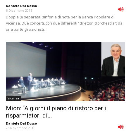
Daniele Dal Dosso
-
6 Dicembre 2016
Doppia (e separata) sinfonia di note per la Banca Popolare di
Vicenza. Due concerti, con due differenti “direttori d’orchestra”: da
una parte gli azionisti...
Vicenza
Mion: “A giorni il piano di ristoro per i
risparmiatori di...
Daniele Dal Dosso
-
26 Novembre 2016