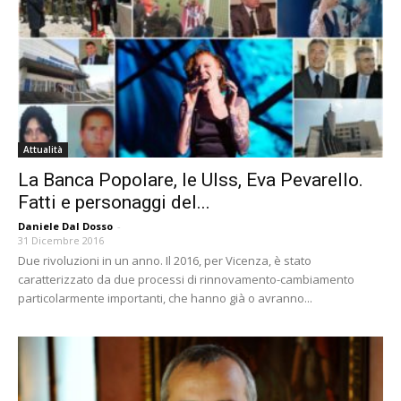
Attualità
La Banca Popolare, le Ulss, Eva Pevarello.
Fatti e personaggi del...
Daniele Dal Dosso
-
31 Dicembre 2016
Due rivoluzioni in un anno. Il 2016, per Vicenza, è stato
caratterizzato da due processi di rinnovamento-cambiamento
particolarmente importanti, che hanno già o avranno...