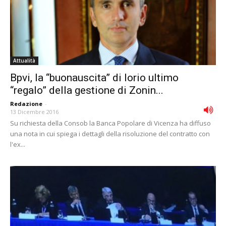
Attualità
Bpvi, la “buonauscita” di Iorio ultimo
“regalo” della gestione di Zonin...
Redazione
-
13 Dicembre 2016
Su richiesta della Consob la Banca Popolare di Vicenza ha diffuso
una nota in cui spiega i dettagli della risoluzione del contratto con
l'ex...