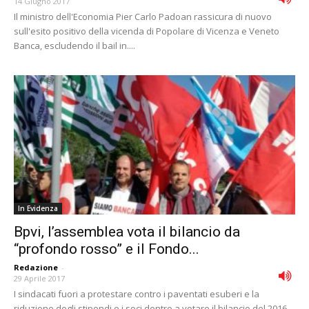
14 Giugno 2017
Il ministro dell'Economia Pier Carlo Padoan rassicura di nuovo
sull'esito positivo della vicenda di Popolare di Vicenza e Veneto
Banca, escludendo il bail in....
In Evidenza
Bpvi, l’assemblea vota il bilancio da
“profondo rosso” e il Fondo...
Redazione
-
29 Aprile 2017
I sindacati fuori a protestare contro i paventati esuberi e la
riduzione degli stipendi e i soci dentro a votare il bilancio del 2016,...