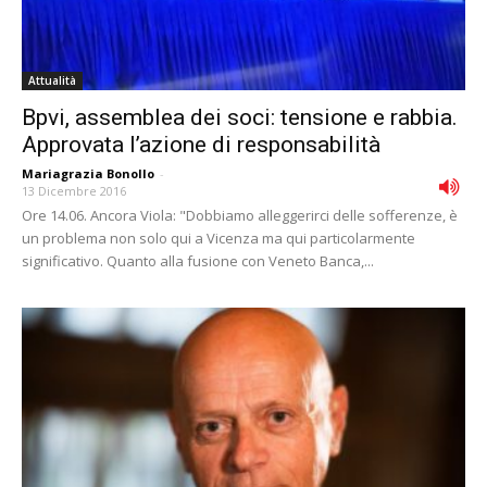
Attualità
Bpvi, assemblea dei soci: tensione e rabbia.
Approvata l’azione di responsabilità
Mariagrazia Bonollo
-
13 Dicembre 2016
Ore 14.06. Ancora Viola: "Dobbiamo alleggerirci delle sofferenze, è
un problema non solo qui a Vicenza ma qui particolarmente
significativo. Quanto alla fusione con Veneto Banca,...