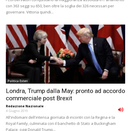
con 363 seggi su 650, ben oltre la soglia dei 326 necessari per
governare. Vittoria quindi...
Politica Esteri
Londra, Trump dalla May: pronto ad accordo
commerciale post Brexit
Redazione Nazionale
-
4 Giugno 2019
All'indomani dell'intensa giornata di incontri con la Regina e la
Royal Family, culminata con il banchetto di Stato a Buckingham
Palace, oggi Donald Trump...