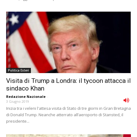
Politica Esteri
Visita di Trump a Londra: il tycoon attacca il
sindaco Khan
Redazione Nazionale
-
3 Giugno 2019
Inizia tra i veleni l'attesa visita di Stato di tre giorni in Gran Bretagna
di Donald Trump. Neanche atterrato all’aeroporto di Stansted, il
presidente...