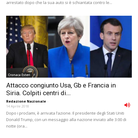
arrestato dopo che la sua auto si è schiantata contro le...
Cronaca Esteri
Attacco congiunto Usa, Gb e Francia in
Siria. Colpiti centri di...
Redazione Nazionale
-
14 Aprile 2018
Dopo i proclami, è arrivata l’azione. Il presidente degli Stati Uniti
Donald Trump, con un messaggio alla nazione inviato alle 3:00 di
notte (ora...