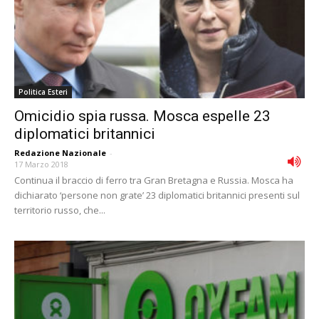
Politica Esteri
Omicidio spia russa. Mosca espelle 23
diplomatici britannici
Redazione Nazionale
-
17 Marzo 2018
Continua il braccio di ferro tra Gran Bretagna e Russia. Mosca ha
dichiarato ‘persone non grate’ 23 diplomatici britannici presenti sul
territorio russo, che...