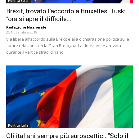
Politica Esteri
Brexit, trovato l’accordo a Bruxelles: Tusk:
“ora si apre il difficile...
Redazione Nazionale
-
25 Novembre 2018
Via libera all'accordo sulla Brexit e alla dichiarazione politica sulle
future relazioni con la Gran Bretagna. La decisione è arrivata
durante il vertice straordinario...
Politica Italia
Gli italiani sempre più euroscettici: “Solo il