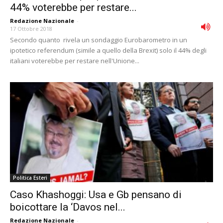
44% voterebbe per restare...
Redazione Nazionale
-
17 Ottobre 2018
Secondo quanto rivela un sondaggio Eurobarometro in un
ipotetico referendum (simile a quello della Brexit) solo il 44% degli
italiani voterebbe per restare nell'Unione...
Politica Esteri
Caso Khashoggi: Usa e Gb pensano di
boicottare la ‘Davos nel...
Redazione Nazionale
-