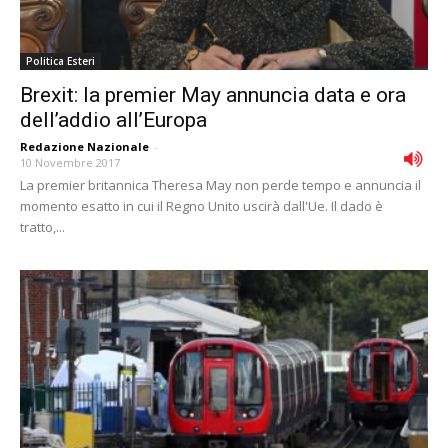
Politica Esteri
Brexit: la premier May annuncia data e ora
dell’addio all’Europa
Redazione Nazionale
-
10 Novembre 2017
La premier britannica Theresa May non perde tempo e annuncia il
momento esatto in cui il Regno Unito uscirà dall'Ue. Il dado è
tratto,...