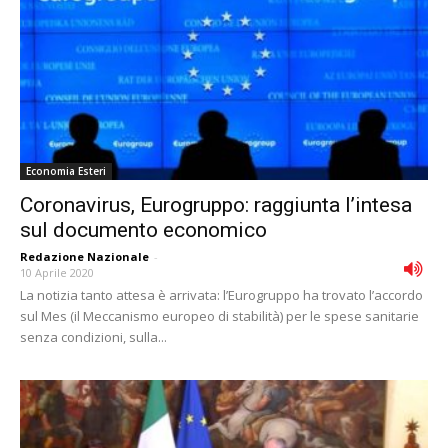
Economia Esteri
Coronavirus, Eurogruppo: raggiunta l’intesa
sul documento economico
Redazione Nazionale
-
10 Aprile 2020
La notizia tanto attesa è arrivata: l’Eurogruppo ha trovato l’accordo
sul Mes (il Meccanismo europeo di stabilità) per le spese sanitarie
senza condizioni, sulla...