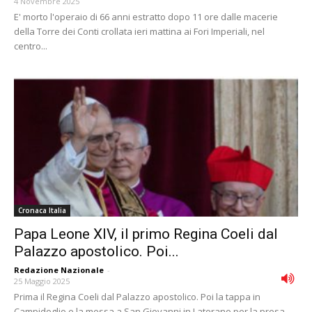
4 Novembre 2025
E' morto l'operaio di 66 anni estratto dopo 11 ore dalle macerie
della Torre dei Conti crollata ieri mattina ai Fori Imperiali, nel
centro...
Cronaca Italia
Papa Leone XIV, il primo Regina Coeli dal
Palazzo apostolico. Poi...
Redazione Nazionale
-
25 Maggio 2025
Prima il Regina Coeli dal Palazzo apostolico. Poi la tappa in
Campidoglio e la messa a San Giovanni in Laterano per la presa