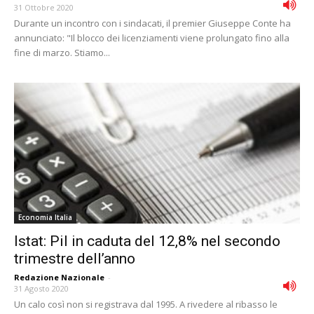
31 Ottobre 2020
Durante un incontro con i sindacati, il premier Giuseppe Conte ha
annunciato: "Il blocco dei licenziamenti viene prolungato fino alla
fine di marzo. Stiamo...
Economia Italia
Istat: Pil in caduta del 12,8% nel secondo
trimestre dell’anno
Redazione Nazionale
-
31 Agosto 2020
Un calo così non si registrava dal 1995. A rivedere al ribasso le