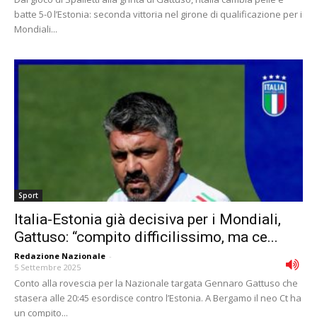
batte 5-0 l’Estonia: seconda vittoria nel girone di qualificazione per i
Mondiali...
Sport
Italia-Estonia già decisiva per i Mondiali,
Gattuso: “compito difficilissimo, ma ce...
Redazione Nazionale
-
5 Settembre 2025
Conto alla rovescia per la Nazionale targata Gennaro Gattuso che
stasera alle 20:45 esordisce contro l’Estonia. A Bergamo il neo Ct ha
un compito...