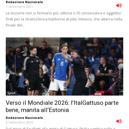
Redazione Nazionale
-
7 Settembre 2025
Le Azzurre non si fermano più: vittoria n.35 consecutiva e aggettivi
finiti per la stratosferica Italdonne di Julio Velasco, che atterra nella
finale del...
Sport
Verso il Mondiale 2026: l’ItalGattuso parte
bene, manita all’Estonia
Redazione Nazionale
-
6 Settembre 2025
Dal gioco di Spalletti alla grinta di Gattuso, l’Italia cambia pelle e