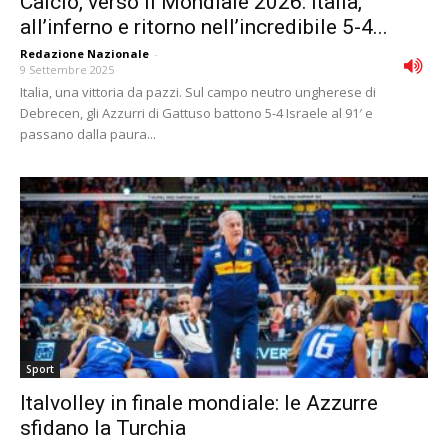
Calcio, verso il Mondiale 2026: Italia,
all’inferno e ritorno nell’incredibile 5-4...
Redazione Nazionale
-
9 Settembre 2025
Italia, una vittoria da pazzi. Sul campo neutro ungherese di
Debrecen, gli Azzurri di Gattuso battono 5-4 Israele al 91′ e
passano dalla paura...
Sport
Italvolley in finale mondiale: le Azzurre
sfidano la Turchia