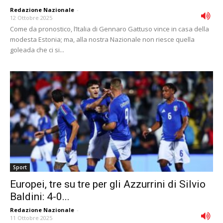
Redazione Nazionale
-
12 Ottobre 2025
Come da pronostico, l’Italia di Gennaro Gattuso vince in casa della
modesta Estonia; ma, alla nostra Nazionale non riesce quella
goleada che ci si...
Sport
Europei, tre su tre per gli Azzurrini di Silvio
Baldini: 4-0...
Redazione Nazionale
-
11 Ottobre 2025