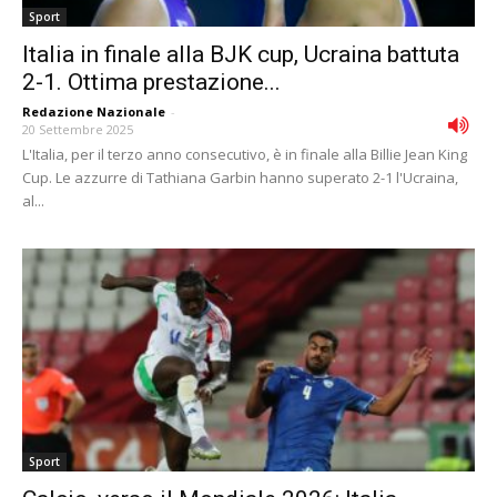
Sport
Italia in finale alla BJK cup, Ucraina battuta
2-1. Ottima prestazione...
Redazione Nazionale
-
20 Settembre 2025
L'Italia, per il terzo anno consecutivo, è in finale alla Billie Jean King
Cup. Le azzurre di Tathiana Garbin hanno superato 2-1 l'Ucraina,
al...
Sport