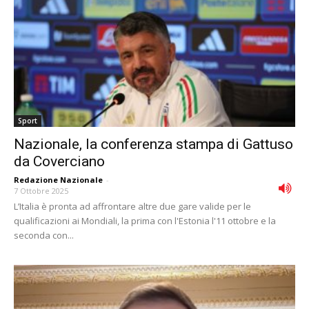
Sport
Nazionale, la conferenza stampa di Gattuso
da Coverciano
Redazione Nazionale
-
7 Ottobre 2025
L’Italia è pronta ad affrontare altre due gare valide per le
qualificazioni ai Mondiali, la prima con l'Estonia l'11 ottobre e la
seconda con...