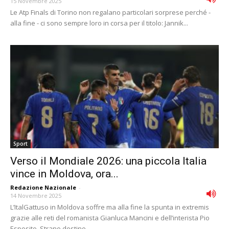
15 Novembre 2025
Le Atp Finals di Torino non regalano particolari sorprese perché -
alla fine - ci sono sempre loro in corsa per il titolo: Jannik...
Sport
Verso il Mondiale 2026: una piccola Italia
vince in Moldova, ora...
Redazione Nazionale
-
14 Novembre 2025
L’ItalGattuso in Moldova soffre ma alla fine la spunta in extremis
grazie alle reti del romanista Gianluca Mancini e dell’interista Pio
Esposito. Strano destino...