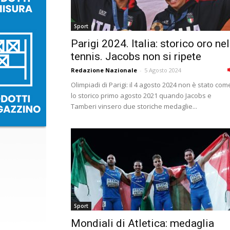
Sport
Parigi 2024. Italia: storico oro nel
tennis. Jacobs non si ripete
Redazione Nazionale
-
5 Agosto 2024
Olimpiadi di Parigi: il 4 agosto 2024 non è stato com
lo storico primo agosto 2021 quando Jacobs e
Tamberi vinsero due storiche medaglie...
Sport
Mondiali di Atletica: medaglia