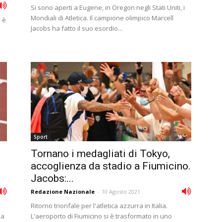
Si sono aperti a Eugene, in Oregon negli Stati Uniti, i
Mondiali di Atletica. Il campione olimpico Marcell
 è
Jacobs ha fatto il suo esordio...
Sport
Tornano i medagliati di Tokyo,
accoglienza da stadio a Fiumicino.
Jacobs:...
Redazione Nazionale
-
10 Agosto 2021
Ritorno trionfale per l'atletica azzurra in Italia.
Ma
L'aeroporto di Fiumicino si è trasformato in uno