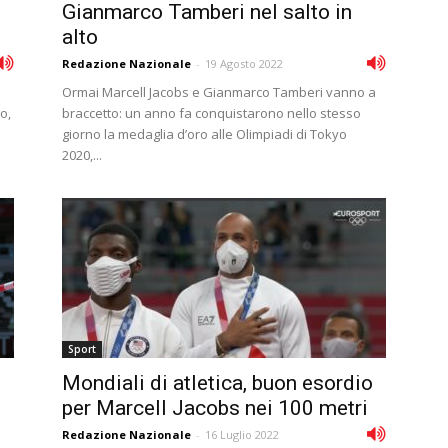
Gianmarco Tamberi nel salto in
alto
Redazione Nazionale
-
19 Agosto 2022
Ormai Marcell Jacobs e Gianmarco Tamberi vanno a
o,
braccetto: un anno fa conquistarono nello stesso
giorno la medaglia d’oro alle Olimpiadi di Tokyo
2020,...
Sport
Mondiali di atletica, buon esordio
per Marcell Jacobs nei 100 metri
Redazione Nazionale
-
16 Luglio 2022