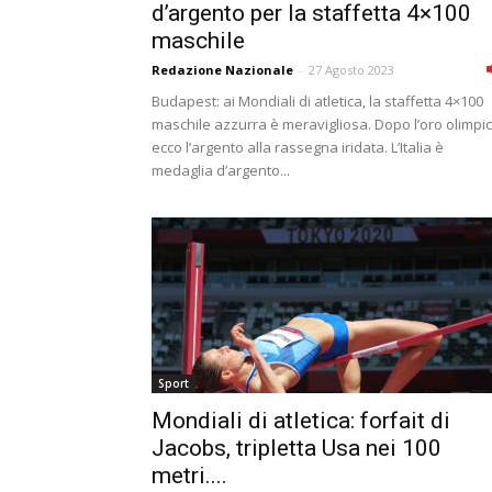
d’argento per la staffetta 4×100
maschile
Redazione Nazionale
-
27 Agosto 2023
Budapest: ai Mondiali di atletica, la staffetta 4×100
maschile azzurra è meravigliosa. Dopo l’oro olimpic
ecco l’argento alla rassegna iridata. L’Italia è
medaglia d’argento...
Sport
Mondiali di atletica: forfait di
Jacobs, tripletta Usa nei 100
metri....