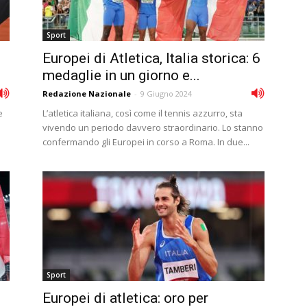
Sport
Europei di Atletica, Italia storica: 6
medaglie in un giorno e...
Redazione Nazionale
-
9 Giugno 2024
e
L’atletica italiana, così come il tennis azzurro, sta
vivendo un periodo davvero straordinario. Lo stanno
confermando gli Europei in corso a Roma. In due...
Sport
Europei di atletica: oro per