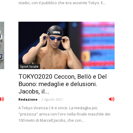
stadio, con il pubblico che era assente Tokyo. E...
Sport locale
TOKYO2020 Ceccon, Bellò e Del
Buono: medaglie e delusioni.
Jacobs, il...
Redazione
-
2 Agosto 2021
A Tokyo Vicenza c'è e vince. La medaglia più
"preziosa" arriva con l'oro nella finale maschile dei
100 metri di Marcell Jacobs, che con...