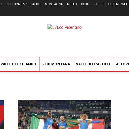
LE
CULTURA E SPETTACOLI
MONTAGNA
METEO
BLOG
STORIE
ECO ENERGETI
L'Eco
Vicentino
VALLE DEL CHIAMPO
PEDEMONTANA
VALLE DELL’ASTICO
ALTOP