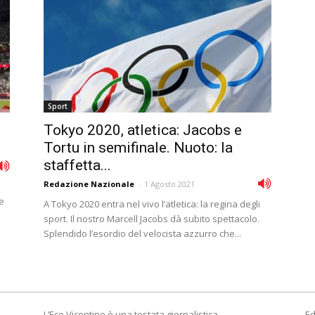
Sport
Tokyo 2020, atletica: Jacobs e
Tortu in semifinale. Nuoto: la
staffetta...
Redazione Nazionale
-
1 Agosto 2021
le
A Tokyo 2020 entra nel vivo l’atletica: la regina degli
sport. Il nostro Marcell Jacobs dà subito spettacolo.
Splendido l’esordio del velocista azzurro che...
L’Eco Vicentino è una testata giornalistica
Ed