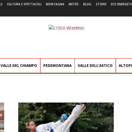
LE
CULTURA E SPETTACOLI
MONTAGNA
METEO
BLOG
STORIE
ECO ENERGETI
L'Eco
Vicentino
VALLE DEL CHIAMPO
PEDEMONTANA
VALLE DELL’ASTICO
ALTOP