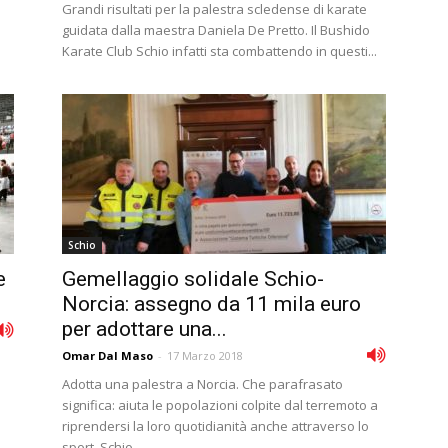
Grandi risultati per la palestra scledense di karate
guidata dalla maestra Daniela De Pretto. Il Bushido
Karate Club Schio infatti sta combattendo in questi...
Schio
e
Gemellaggio solidale Schio-
Norcia: assegno da 11 mila euro
per adottare una...
Omar Dal Maso
-
17 Marzo 2018
Adotta una palestra a Norcia. Che parafrasato
significa: aiuta le popolazioni colpite dal terremoto a
riprendersi la loro quotidianità anche attraverso lo
sport. Schio...