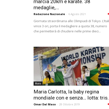
marcia 20km e karate. 38
medaglie,...
Redazione Nazionale
-
6 Agosto 2021
Giornata straordinaria alle Olimpiadi di Tokyo. L’Ital
vince 3 ori, porta il medagliere a quota 38, numero
che permetterà di chiudere nelle prime dieci...
Malo
Maria Carlotta, la baby regina
mondiale con e senza… lotta: tris.
Omar Dal Maso
-
28 Ottobre 2019