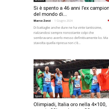
Si è spento a 46 anni l’ex campio
del mondo di...
Marco Zorzi
-
1 Giugno 2024
Di battaglie anche dure ne ha vinte tantissime,
rialzandosi sempre nonostante colpi che
sembravano averlo messo definitivamente ko. Ma
stavolta quella ripresa non c'è...
Sport
Olimpiadi, Italia oro nella 4×100,