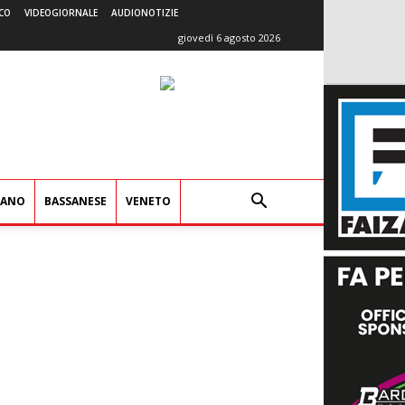
CO
VIDEOGIORNALE
AUDIONOTIZIE
giovedì 6 agosto 2026
IANO
BASSANESE
VENETO