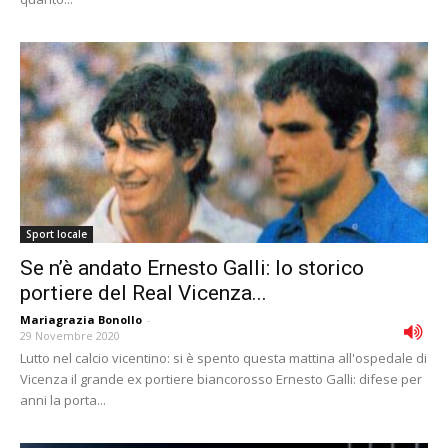
Sport locale
Se n’è andato Ernesto Galli: lo storico
portiere del Real Vicenza...
Mariagrazia Bonollo
-
29 Novembre 2020
Lutto nel calcio vicentino: si è spento questa mattina all'ospedale di
Vicenza il grande ex portiere biancorosso Ernesto Galli: difese per
anni la porta...