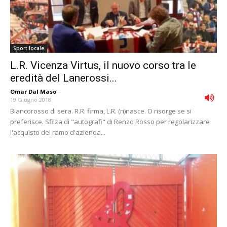
Sport locale
L.R. Vicenza Virtus, il nuovo corso tra le
eredità del Lanerossi...
Omar Dal Maso
-
19 Giugno 2018
Biancorosso di sera. R.R. firma, L.R. (ri)nasce. O risorge se si
preferisce. Sfilza di "autografi" di Renzo Rosso per regolarizzare
l'acquisto del ramo d'azienda...